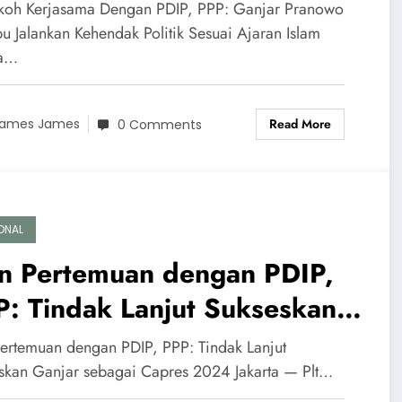
mpu Jalankan Kehendak
koh Kerjasama Dengan PDIP, PPP: Ganjar Pranowo
itik Sesuai Ajaran Islam
 Jalankan Kehendak Politik Sesuai Ajaran Islam
ta…
Read More
ames James
0 Comments
ONAL
in Pertemuan dengan PDIP,
: Tindak Lanjut Sukseskan
njar sebagai Capres 2024
 Pertemuan dengan PDIP, PPP: Tindak Lanjut
skan Ganjar sebagai Capres 2024 Jakarta — Plt…