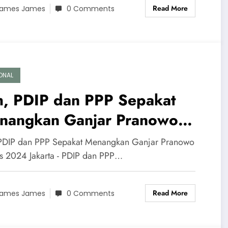
Read More
ames James
0 Comments
ONAL
h, PDIP dan PPP Sepakat
nangkan Ganjar Pranowo
lpres 2024
PDIP dan PPP Sepakat Menangkan Ganjar Pranowo
es 2024 Jakarta - PDIP dan PPP…
Read More
ames James
0 Comments