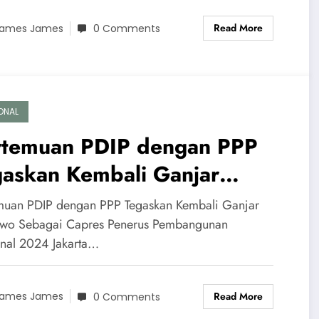
Read More
ames James
0 Comments
ONAL
rtemuan PDIP dengan PPP
gaskan Kembali Ganjar
anowo Sebagai Capres
muan PDIP dengan PPP Tegaskan Kembali Ganjar
nerus Pembangunan Nasional
wo Sebagai Capres Penerus Pembangunan
nal 2024 Jakarta…
24
Read More
ames James
0 Comments