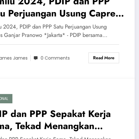
milu 2024, PDIP dan PPP
tu Perjuangan Usung Capres
njar Pranowo
u 2024, PDIP dan PPP Satu Perjuangan Usung
s Ganjar Pranowo *Jakarta* - PDIP bersama…
Read More
ames James
0 Comments
ONAL
IP dan PPP Sepakat Kerja
ma, Tekad Menangkan
jar di Pilpres 2024