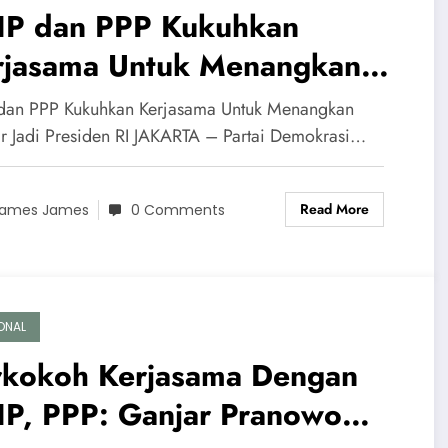
IP dan PPP Kukuhkan
rjasama Untuk Menangkan
jar Jadi Presiden RI
dan PPP Kukuhkan Kerjasama Untuk Menangkan
r Jadi Presiden RI JAKARTA – Partai Demokrasi…
Read More
ames James
0 Comments
ONAL
rkokoh Kerjasama Dengan
IP, PPP: Ganjar Pranowo