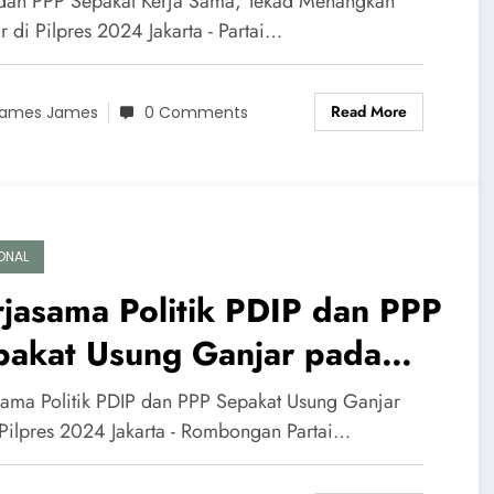
dan PPP Sepakat Kerja Sama, Tekad Menangkan
 di Pilpres 2024 Jakarta - Partai…
Read More
ames James
0 Comments
ONAL
jasama Politik PDIP dan PPP
pakat Usung Ganjar pada
lpres 2024
sama Politik PDIP dan PPP Sepakat Usung Ganjar
Pilpres 2024 Jakarta - Rombongan Partai…