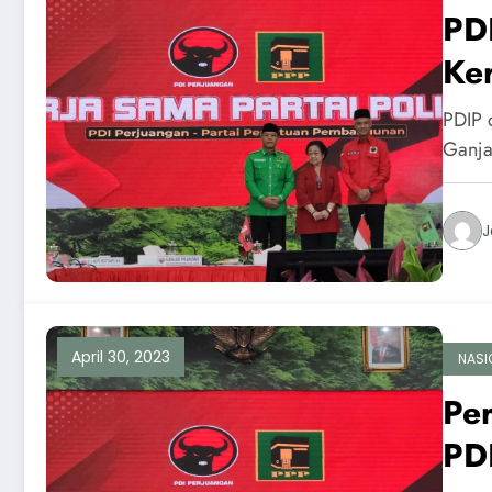
PD
Ke
Gan
PDIP 
Ganja
J
April 30, 2023
NASI
Pe
PD