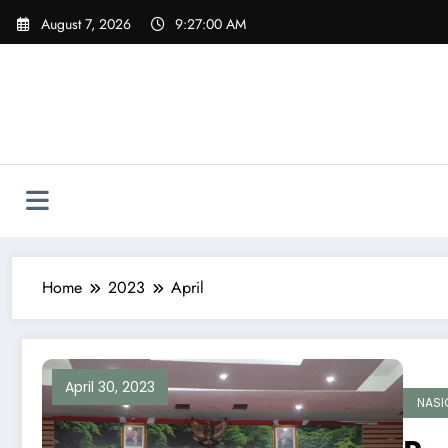
Skip
August 7, 2026
9:27:02 AM
to
content
Home
2023
April
April 30, 2023
NASI