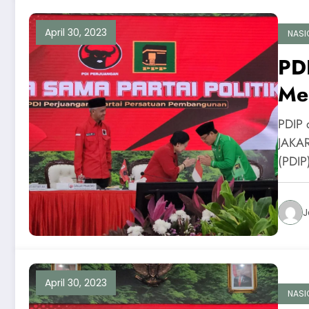
April 30, 2023
NASI
PD
Me
PDIP 
JAKAR
(PDI
J
April 30, 2023
NASI