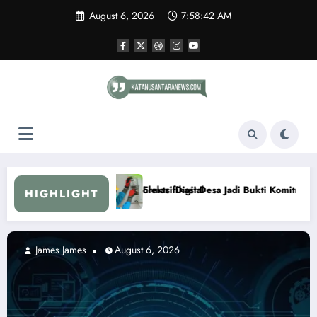
Skip
August 6, 2026
7:58:43 AM
to
content
tal
si Desa Jadi Bukti Komitmen Pemerintah Hadirkan Listrik hingga Peloso
Pemerintah Per
HIGHLIGHT
 6, 2026
James James
August 