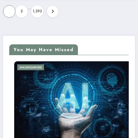
Posts
…
1
2
1,393
pagination
You May Have Missed
UNCATEGORIZED