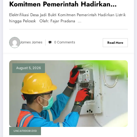
Komitmen Pemerintah Hadirkan
Listrik hingga Pelosok
Elektrifikasi Desa Jadi Bukti Komitmen Pemerintah Hadirkan Listrik
hingga Pelosok Oleh: Fajar Pradana …
James James
0 Comments
Read More
August 5, 2026
UNCATEGORIZED