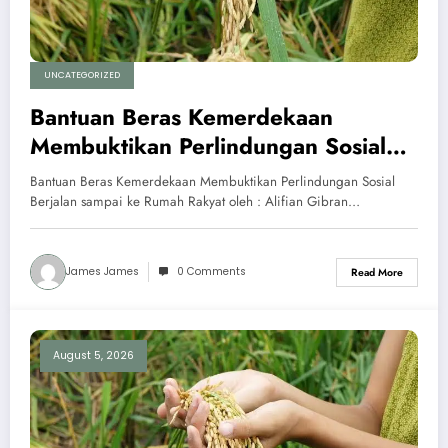
UNCATEGORIZED
Bantuan Beras Kemerdekaan
Membuktikan Perlindungan Sosial
Berjalan sampai ke Rumah Rakyat
Bantuan Beras Kemerdekaan Membuktikan Perlindungan Sosial
Berjalan sampai ke Rumah Rakyat oleh : Alifian Gibran…
James James
0 Comments
Read More
August 5, 2026