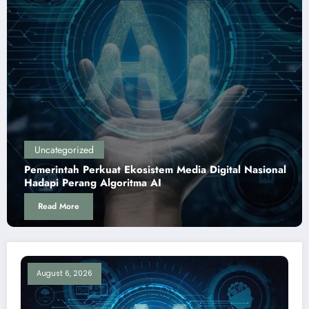
Uncategorized
sistem Media Digital Nasional
Perang Algoritma AI Mak
ma AI
Verifikasi Informasi Digit
Read More
August 6, 2026