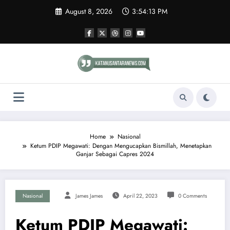
Skip
August 8, 2026
3:54:14 PM
to
content
Home
Nasional
Ketum PDIP Megawati: Dengan Mengucapkan Bismillah, Menetapkan
Ganjar Sebagai Capres 2024
Nasional
James James
April 22, 2023
0 Comments
Ketum PDIP Megawati: