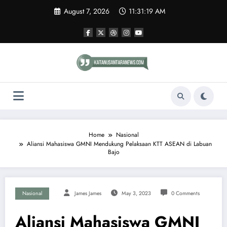
Skip
August 7, 2026
11:31:20 AM
to
content
Home
Nasional
Aliansi Mahasiswa GMNI Mendukung Pelaksaan KTT ASEAN di Labuan
Bajo
Nasional
James James
May 3, 2023
0 Comments
Aliansi Mahasiswa GMNI