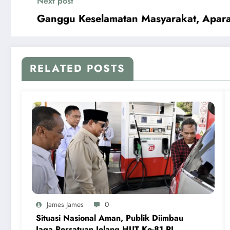
Next post
Ganggu Keselamatan Masyarakat, Apara
RELATED POSTS
James James
0
Situasi Nasional Aman, Publik Diimbau
Jaga Persatuan Jelang HUT Ke-81 RI