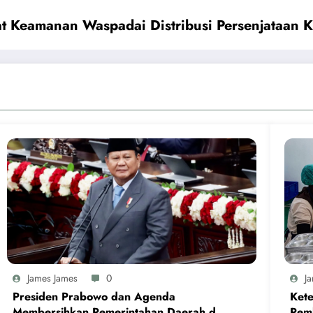
t Keamanan Waspadai Distribusi Persenjataan 
James James
0
J
Presiden Prabowo dan Agenda
Ket
Membersihkan Pemerintahan Daerah dari
Pem