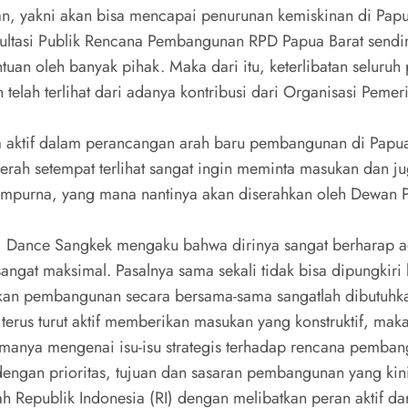
n, yakni akan bisa mencapai penurunan kemiskinan di Papu
ultasi Publik Rencana Pembangunan RPD Papua Barat sendiri
ntuan oleh banyak pihak. Maka dari itu, keterlibatan seluruh
n telah terlihat dari adanya kontribusi dari Organisasi Peme
a aktif dalam perancangan arah baru pembangunan di Papua 
Daerah setempat terlihat sangat ingin meminta masukan dan j
sempurna, yang mana nantinya akan diserahkan oleh Dewan P
, Dance Sangkek mengaku bahwa dirinya sangat berharap aga
gat maksimal. Pasalnya sama sekali tidak bisa dipungkiri
nakan pembangunan secara bersama-sama sangatlah dibutuhk
terus turut aktif memberikan masukan yang konstruktif, ma
amanya mengenai isu-isu strategis terhadap rencana pemba
engan prioritas, tujuan dan sasaran pembangunan yang kini
h Republik Indonesia (RI) dengan melibatkan peran aktif d