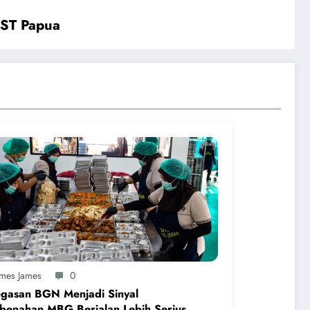
KST Papua
ames James
0
egasan BGN Menjadi Sinyal
benahan MBG Berjalan Lebih Serius