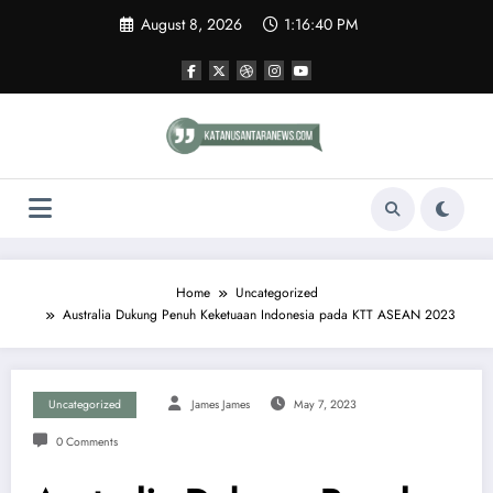
Skip
August 8, 2026
1:16:41 PM
to
content
Home
Uncategorized
Australia Dukung Penuh Keketuaan Indonesia pada KTT ASEAN 2023
Uncategorized
James James
May 7, 2023
0 Comments