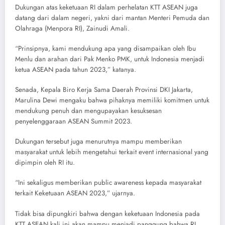
Dukungan atas keketuaan RI dalam perhelatan KTT ASEAN juga
datang dari dalam negeri, yakni dari mantan Menteri Pemuda dan
Olahraga (Menpora RI), Zainudi Amali.
“Prinsipnya, kami mendukung apa yang disampaikan oleh Ibu
Menlu dan arahan dari Pak Menko PMK, untuk Indonesia menjadi
ketua ASEAN pada tahun 2023,” katanya.
Senada, Kepala Biro Kerja Sama Daerah Provinsi DKI Jakarta,
Marulina Dewi mengaku bahwa pihaknya memiliki komitmen untuk
mendukung penuh dan mengupayakan kesuksesan
penyelenggaraan ASEAN Summit 2023.
Dukungan tersebut juga menurutnya mampu memberikan
masyarakat untuk lebih mengetahui terkait event internasional yang
dipimpin oleh RI itu.
“Ini sekaligus memberikan public awareness kepada masyarakat
terkait Keketuaan ASEAN 2023,” ujarnya.
Tidak bisa dipungkiri bahwa dengan keketuaan Indonesia pada
KTT ASEAN kali ini akan mampu menjadi panggung bahwa RI