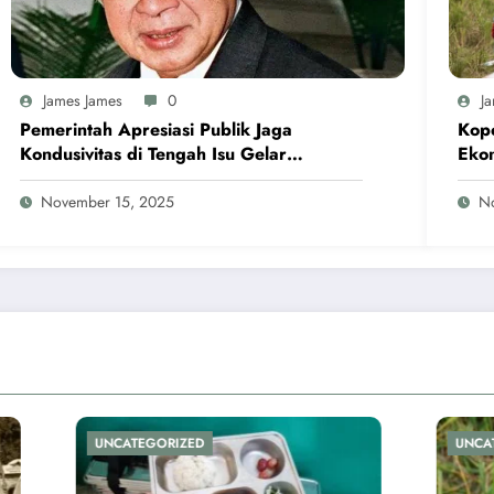
James James
0
J
Pemerintah Apresiasi Publik Jaga
Kope
Kondusivitas di Tengah Isu Gelar
Eko
Pahlawan Soeharto
November 15, 2025
N
ORIZED
UNCATEGORIZED