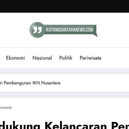
Ekonomi
Nasional
Politik
Pariwisata
an Pembangunan IKN Nusantara
mments
ndukung Kelancaran P