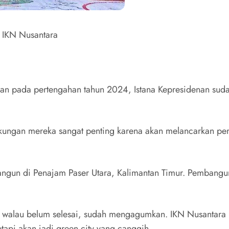
 IKN Nusantara
n pada pertengahan tahun 2024, Istana Kepresidenan sudah
ungan mereka sangat penting karena akan melancarkan pe
bangun di Penajam Paser Utara, Kalimantan Timur. Pembang
 walau belum selesai, sudah mengagumkan. IKN Nusantara b
tapi akan jadi green city yang canggih.