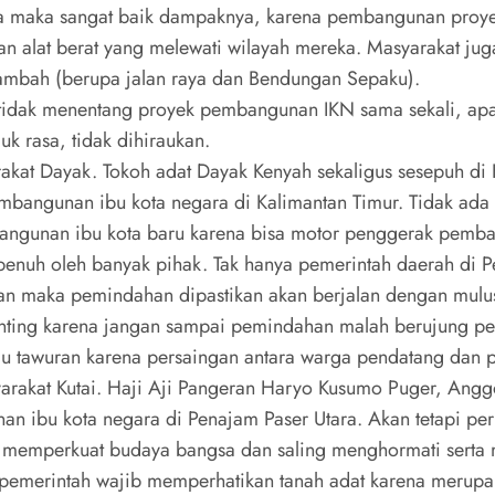
ra maka sangat baik dampaknya, karena pembangunan proye
dan alat berat yang melewati wilayah mereka. Masyarakat j
tambah (berupa jalan raya dan Bendungan Sepaku).
a tidak menentang proyek pembangunan IKN sama sekali, a
 rasa, tidak dihiraukan.
rakat Dayak. Tokoh adat Dayak Kenyah sekaligus sesepuh di
angunan ibu kota negara di Kalimantan Timur. Tidak ada
bangunan ibu kota baru karena bisa motor penggerak pemb
enuh oleh banyak pihak. Tak hanya pemerintah daerah di Pe
gan maka pemindahan dipastikan akan berjalan dengan mulus 
nting karena jangan sampai pemindahan malah berujung per
u tawuran karena persaingan antara warga pendatang dan p
arakat Kutai. Haji Aji Pangeran Haryo Kusumo Puger, Angg
ibu kota negara di Penajam Paser Utara. Akan tetapi perlu
memperkuat budaya bangsa dan saling menghormati serta m
merintah wajib memperhatikan tanah adat karena merupak