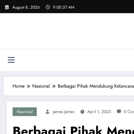
Skip
August 8, 2026
9:00:38 AM
to
content
Home
Nasional
Berbagai Pihak Mendukung Kelancar
Nasional
James James
April 1, 2023
0 Co
Berbagai Pihak Me