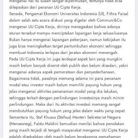
mengenai hal itu sudah sangat dipermudah, tentunya tidak bisa
dilepaskan dari peranan UU Cipta Kerja.
Senada, Pengamat Ekonomi Universitas Indonesia (UI), Fithra Faisal
dalam salah satu acara diskusi yang digelar oleh Communi&Co
mengenai UU Cipta Kerja, dirinya menegaskan bahwa adanya
aturan tersebut mampu menciptakan lapangan kerja seluas-luasnya.
Bukan hanya mengenai lapangan pekerjaan, namun kebijakan itu
juga bisa meningkatkan target pertumbuhan ekonomi sehingga
membuat Indonesia terlepas dari jeratan ekonomi menengah.
Pada UU Cipta Kerja ini juga terdapat aspek lain yang mungkin
masih belum banyak disorot oleh publik dan belum disadari, yakni
mengenai adanya aspek pemerataan dan penyederhanaan.
Bagaimana tidak, pasalnya memang selama ini para penanam
modal atau investor masih belum memiliki payung hukum yang
jelas mengenai aktivitas penanaman modal yang dia lakukan,
sehingga terkait dengan perlindungan investasinya masih minim
perlindungan. Maka dari itu aktivitas investasi memang sangat
membutuhkan payung hukum yang jelas dalam waktu yang cepat.
Sementara itu, Staf Khusus (Stafsus) Menteri Sekretariat Negara
(Mensesneg), Faldo Maldini kemudian menilai bahwa penolakan
yang masih terjadi di tengah masyarakat mengenai UU Cipta Kerja
adalah disebabkan oleh masih belum lengkapnya pemahaman