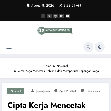
Skip
August 8, 2026
8:23:51 AM
to
content
Home
Nasional
Cipta Kerja Mencetak Pebisnis dan Memperluas Lapangan Kerja
Nasional
James James
April 16, 2023
0 Comments
Cipta Kerja Mencetak