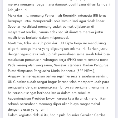
mereka mengenai bagaimana dampak positif yang dihasilkan dari
kebijakan ini.
Maka dari itu, memang Pemerintah Republik Indonesia (RI) terus
berupaya untuk mempernaiki pola komunikasi agar tidak linear.
Sebenarnya diskusi memang sudah banyak dijalankan di
masyarakat sendiri, namun tidak sedikit diantara mereka justru
masih terus berkutat dalam mispersepsi.
Nyatanya, tidak seluruh poin dari UU Cipta Kerja ini mendukung
oligarki sebagaimana yang digaungkan selama ini. Bahkan justru,
dengan tegas diatur kalau pihak perusahaan sama sekali tidak bisa
melakukan pemutusan hubungan kerja (PHK) secara semena-mena.
Pada kesempatan yang sama, Sekretaris Jenderal Badan Pengurus
Pusat Himpunan Pengusaha Muda Indonesia (BPP HIPMI),
Anggawira menegaskan bahwa sejatinya secara substansi sendiri,
UU Ciptaker sudah sangat bagus karena telah mempermudah para
pengusaha dengan pemangkasan birokrasi perizinan, yang mana
hal tersebut sangat berbeda ketika dalam era sebelum
kepemimpinan Presiden Jokowi karena kala itu untuk mendirikan
sebuah perusahaan memang diperlukan biaya sangat mahal
dengan aturan yang rumit.
Dalam kegiatan diskusi itu, hadir pula Founder Gerakan Cerdas