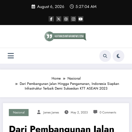
Skip
August 6, 2026
5:27:05 AM
to
content
Home
Nasional
Dari Pembangunan Jalan Hingga Pengamanan, Indonesia Siapkan
Infrastruktur Terbaik Demi Sukseskan KTT ASEAN 2023
Nasional
James James
May 2, 2023
0 Comments
Dari Pembangunan Jalan