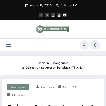
Skip
August 8, 2026
5:14:32 AM
to
content
Home
Uncategorized
Delegasi Asing Apresiasi Perhelatan KTT ASEAN
Uncategorized
James James
May 12, 2023
0 Comments