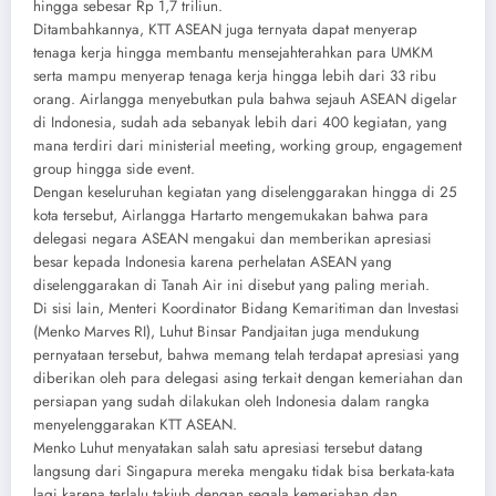
hingga sebesar Rp 1,7 triliun.
Ditambahkannya, KTT ASEAN juga ternyata dapat menyerap
tenaga kerja hingga membantu mensejahterahkan para UMKM
serta mampu menyerap tenaga kerja hingga lebih dari 33 ribu
orang. Airlangga menyebutkan pula bahwa sejauh ASEAN digelar
di Indonesia, sudah ada sebanyak lebih dari 400 kegiatan, yang
mana terdiri dari ministerial meeting, working group, engagement
group hingga side event.
Dengan keseluruhan kegiatan yang diselenggarakan hingga di 25
kota tersebut, Airlangga Hartarto mengemukakan bahwa para
delegasi negara ASEAN mengakui dan memberikan apresiasi
besar kepada Indonesia karena perhelatan ASEAN yang
diselenggarakan di Tanah Air ini disebut yang paling meriah.
Di sisi lain, Menteri Koordinator Bidang Kemaritiman dan Investasi
(Menko Marves RI), Luhut Binsar Pandjaitan juga mendukung
pernyataan tersebut, bahwa memang telah terdapat apresiasi yang
diberikan oleh para delegasi asing terkait dengan kemeriahan dan
persiapan yang sudah dilakukan oleh Indonesia dalam rangka
menyelenggarakan KTT ASEAN.
Menko Luhut menyatakan salah satu apresiasi tersebut datang
langsung dari Singapura mereka mengaku tidak bisa berkata-kata
lagi karena terlalu takjub dengan segala kemeriahan dan