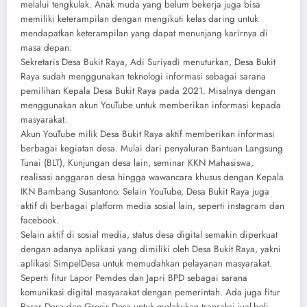
melalui tengkulak. Anak muda yang belum bekerja juga bisa
memiliki keterampilan dengan mengikuti kelas daring untuk
mendapatkan keterampilan yang dapat menunjang karirnya di
masa depan.
Sekretaris Desa Bukit Raya, Adi Suriyadi menuturkan, Desa Bukit
Raya sudah menggunakan teknologi informasi sebagai sarana
pemilihan Kepala Desa Bukit Raya pada 2021. Misalnya dengan
menggunakan akun YouTube untuk memberikan informasi kepada
masyarakat.
Akun YouTube milik Desa Bukit Raya aktif memberikan informasi
berbagai kegiatan desa. Mulai dari penyaluran Bantuan Langsung
Tunai (BLT), Kunjungan desa lain, seminar KKN Mahasiswa,
realisasi anggaran desa hingga wawancara khusus dengan Kepala
IKN Bambang Susantono. Selain YouTube, Desa Bukit Raya juga
aktif di berbagai platform media sosial lain, seperti instagram dan
facebook.
Selain aktif di sosial media, status desa digital semakin diperkuat
dengan adanya aplikasi yang dimiliki oleh Desa Bukit Raya, yakni
aplikasi SimpelDesa untuk memudahkan pelayanan masyarakat.
Seperti fitur Lapor Pemdes dan Japri BPD sebagai sarana
komunikasi digital masyarakat dengan pemerintah. Ada juga fitur
Pasar Desa dan Grosir Desa untuk melakukan transaksi jual-beli.