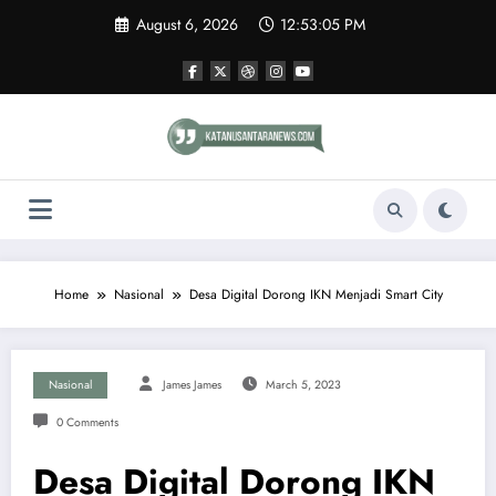
Skip
August 6, 2026
12:53:05 PM
to
content
Home
Nasional
Desa Digital Dorong IKN Menjadi Smart City
Nasional
James James
March 5, 2023
0 Comments
Desa Digital Dorong IKN