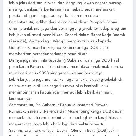
lebih jelas dari sudut lokasi dan tanggung jawab daerah masing-
masing. Bahkan, ia berterima kasih sebab sudah merasakan
pendampingan hingga adanya bantuan dana desa.
Sementara itu, terlihat dari sektor pendidikan Pemprov Papua
diminta untuk menjaga dan bertanggung jawab terhadap program
kebijakan afirmasi pendidikan. Seperti dalam Rapat Kerja Daerah
(Rakerda), Wamendagri Wempi menginstruksikan kepada
Gubernur Papua dan Penjabat Gubernur tiga DOB untuk
memberikan perhatian terhadap pendidikan.
Dirinya juga meminta kepada Pj Gubernur dari tiga DOB hasil
pemekaran Papua untuk turut serta membiayai anak-anak mereka
mulai dari tahun 2023 hingga tahun-tahun berikutnya.
Lebih lanjut, ia juga memastikan agar anak-anak yang sekolah di
dalam maupun di luar negeri supaya bisa kembali untuk
memimpin tanah Papua agar menjadi lebih baik dan maju
kedepannya.
Sementara itu, Plh Gubernur Papua Muhammad Ridwan
Rumasukun melalui Rakerda dan Musrenbang ketiga DOB dapat
memanfaatkan forum tersebut untuk meningkatkan kesejahteraan
masyarakat supaya lebih baik lagi dari waktu ke waktu.
Saat ini, salah satu wilayah Daerah Otonomi Baru (DOB) yakni