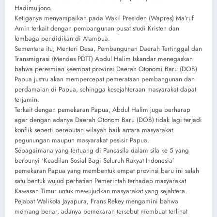
Hadimuljono.
Ketiganya menyampaikan pada Wakil Presiden (Wapres) Ma’ruf
Amin terkait dengan pembangunan pusat studi Kristen dan
lembaga pendidikan di Atambua.
Sementara itu, Menteri Desa, Pembangunan Daerah Tertinggal dan
Transmigrasi (Mendes PDTT) Abdul Halim Iskandar menegaskan
bahwa peresmian keempat provinsi Daerah Otonomi Baru (DOB)
Papua justru akan mempercepat pemerataan pembangunan dan
perdamaian di Papua, sehingga kesejahteraan masyarakat dapat
terjamin.
Terkait dengan pemekaran Papua, Abdul Halim juga berharap
agar dengan adanya Daerah Otonom Baru (DOB) tidak lagi terjadi
konflik seperti perebutan wilayah baik antara masyarakat
pegunungan maupun masyarakat pesisir Papua.
Sebagaimana yang tertuang di Pancasila dalam sila ke 5 yang
berbunyi ‘Keadilan Sosial Bagi Seluruh Rakyat Indonesia’
pemekaran Papua yang membentuk empat provinsi baru ini salah
satu bentuk wujud perhatian Pemerintah terhadap masyarakat
Kawasan Timur untuk mewujudkan masyarakat yang sejahtera.
Pejabat Walikota Jayapura, Frans Rekey mengamini bahwa
memang benar, adanya pemekaran tersebut membuat terlihat