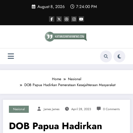
Skip
August 8, 2026
7:24:00 PM
to
content
Home
Nasional
DOB Papua Hadirkan Pemerataan Kesejahteraan Masyarakat
Nasional
James James
April 28, 2023
0 Comments
DOB Papua Hadirkan