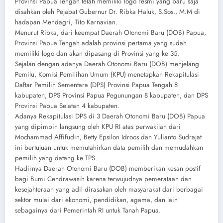
Provinsi Papua Tengah telah memiliki logo resmi yang baru saja
disahkan oleh Pejabat Gubernur Dr. Ribka Haluk, S.Sos., M.M di
hadapan Mendagri, Tito Karnavian.
Menurut Ribka, dari keempat Daerah Otonomi Baru (DOB) Papua,
Provinsi Papua Tengah adalah provinsi pertama yang sudah
memiliki logo dan akan dipasang di Provinsi yang ke 35.
Sejalan dengan adanya Daerah Otonomi Baru (DOB) menjelang
Pemilu, Komisi Pemilihan Umum (KPU) menetapkan Rekapitulasi
Daftar Pemilih Sementara (DPS) Provinsi Papua Tengah 8
kabupaten, DPS Provinsi Papua Pegunungan 8 kabupaten, dan DPS
Provinsi Papua Selatan 4 kabupaten.
Adanya Rekapitulasi DPS di 3 Daerah Otonomi Baru (DOB) Papua
yang dipimpin langsung oleh KPU RI atas perwakilan dari
Mochammad Affifudin, Betty Epsilon Idroos dan Yulianto Sudrajat
ini bertujuan untuk memutahirkan data pemilih dan memudahkan
pemilih yang datang ke TPS.
Hadirnya Daerah Otonomi Baru (DOB) memberikan kesan postif
bagi Bumi Cendrawasih karena terwujudnya pemerataan dan
kesejahteraan yang adil dirasakan oleh masyarakat dari berbagai
sektor mulai dari ekonomi, pendidikan, agama, dan lain
sebagainya dari Pemerintah RI untuk Tanah Papua.