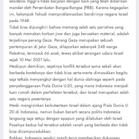
eksistensi Inggris tidak berjalan dengan baik yang telah diberikan
mandat oleh Perserikatan Bangsa-Bangsa (PBB). Karena kegagalan
ini, kelompok Yahudi memproklamasikan berdirinya negara Israel
pada 1948.
Tidak bisa dipungkiri bahwa memang salah satu peristiwa yang
banyak memakan korban jiwa dan juga kerusakan material, adalah
terjadinya perang Gaza. Perang Gaza merupakan sebuah
pertempuran di Jalur Gaza, dilaporkan sebanyak 248 warga
Palestina, termasuk 66 anak, tewas akibat serangan udara Israel
sejak 10 Mei 2021 lalu.
Meskipun demikian, sejatinya konflik tersebut sama sekali akan
berbeda konteksnya dan tidak bisa serta-merta dimasukkan begitu
saja tatkala menyangkut dengan hal dunia olahraga seperti pada
penyelenggaraan Piala Dunia U-20, yang mana Indonesia menjadi
tuan rumah dalam perhelatan tersebut, dan Israel merupakan salah
satu negara pesertanya.
Meski mengizinkan keikutsertaan Israel dalam ajang Piala Dunia U-
20 di Indonesia, namun bukan berarti secara politis Indonesia
langsung saja setuju dengan apapun yang dilakukan oleh Israel.
Pasalnya kedua hal tersebut adalah ranah yang berbeda dan tidak
bisa dicampuradukkan.
Bahkan, Indonesia sendiri masih terus memberikan dukungan