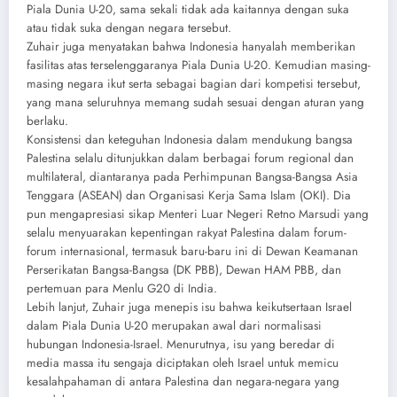
Piala Dunia U-20, sama sekali tidak ada kaitannya dengan suka
atau tidak suka dengan negara tersebut.
Zuhair juga menyatakan bahwa Indonesia hanyalah memberikan
fasilitas atas terselenggaranya Piala Dunia U-20. Kemudian masing-
masing negara ikut serta sebagai bagian dari kompetisi tersebut,
yang mana seluruhnya memang sudah sesuai dengan aturan yang
berlaku.
Konsistensi dan keteguhan Indonesia dalam mendukung bangsa
Palestina selalu ditunjukkan dalam berbagai forum regional dan
multilateral, diantaranya pada Perhimpunan Bangsa-Bangsa Asia
Tenggara (ASEAN) dan Organisasi Kerja Sama Islam (OKI). Dia
pun mengapresiasi sikap Menteri Luar Negeri Retno Marsudi yang
selalu menyuarakan kepentingan rakyat Palestina dalam forum-
forum internasional, termasuk baru-baru ini di Dewan Keamanan
Perserikatan Bangsa-Bangsa (DK PBB), Dewan HAM PBB, dan
pertemuan para Menlu G20 di India.
Lebih lanjut, Zuhair juga menepis isu bahwa keikutsertaan Israel
dalam Piala Dunia U-20 merupakan awal dari normalisasi
hubungan Indonesia-Israel. Menurutnya, isu yang beredar di
media massa itu sengaja diciptakan oleh Israel untuk memicu
kesalahpahaman di antara Palestina dan negara-negara yang