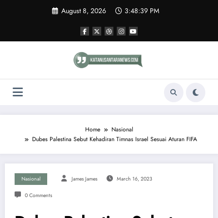
Skip
August 8, 2026
3:48:39 PM
to
content
Home
Nasional
Dubes Palestina Sebut Kehadiran Timnas Israel Sesuai Aturan FIFA
Nasional
James James
March 16, 2023
0 Comments