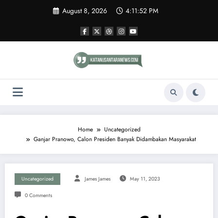
Skip
August 8, 2026
4:11:53 PM
to
content
Home
Uncategorized
Ganjar Pranowo, Calon Presiden Banyak Didambakan Masyarakat
Uncategorized
James James
May 11, 2023
0 Comments