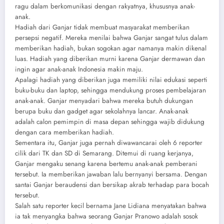
ragu dalam berkomunikasi dengan rakyatnya, khususnya anak-
anak.
Hadiah dari Ganjar tidak membuat masyarakat memberikan
persepsi negatif. Mereka menilai bahwa Ganjar sangat tulus dalam
memberikan hadiah, bukan sogokan agar namanya makin dikenal
luas. Hadiah yang diberikan murni karena Ganjar dermawan dan
ingin agar anak-anak Indonesia makin maju.
Apalagi hadiah yang diberikan juga memiliki nilai edukasi seperti
buku-buku dan laptop, sehingga mendukung proses pembelajaran
anak-anak. Ganjar menyadari bahwa mereka butuh dukungan
berupa buku dan gadget agar sekolahnya lancar. Anak-anak
adalah calon pemimpin di masa depan sehingga wajib didukung
dengan cara memberikan hadiah.
Sementara itu, Ganjar juga pernah diwawancarai oleh 6 reporter
cilik dari TK dan SD di Semarang. Ditemui di ruang kerjanya,
Ganjar mengaku senang karena bertemu anak-anak pemberani
tersebut. Ia memberikan jawaban lalu bernyanyi bersama. Dengan
santai Ganjar beraudensi dan bersikap akrab terhadap para bocah
tersebut.
Salah satu reporter kecil bernama Jane Lidiana menyatakan bahwa
ia tak menyangka bahwa seorang Ganjar Pranowo adalah sosok