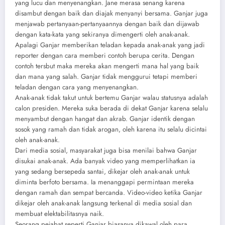
yang lucu dan menyenangkan. Jane merasa senang karena
disambut dengan baik dan diajak menyanyi bersama. Ganjar juga
menjawab pertanyaan-pertanyaannya dengan baik dan dijawab
dengan kata-kata yang sekiranya dimengerti oleh anak-anak.
Apalagi Ganjar memberikan teladan kepada anak-anak yang jadi
reporter dengan cara memberi contoh berupa cerita. Dengan
contoh tersbut maka mereka akan mengerti mana hal yang baik
dan mana yang salah. Ganjar tidak menggurui tetapi memberi
teladan dengan cara yang menyenangkan.
Anak-anak tidak takut untuk bertemu Ganjar walau statusnya adalah
calon presiden. Mereka suka berada di dekat Ganjar karena selalu
menyambut dengan hangat dan akrab. Ganjar identik dengan
sosok yang ramah dan tidak arogan, oleh karena itu selalu dicintai
oleh anak-anak.
Dari media sosial, masyarakat juga bisa menilai bahwa Ganjar
disukai anak-anak. Ada banyak video yang memperlihatkan ia
yang sedang bersepeda santai, dikejar oleh anak-anak untuk
diminta berfoto bersama. Ia menanggapi permintaan mereka
dengan ramah dan sempat bercanda. Video-video ketika Ganjar
dikejar oleh anak-anak langsung terkenal di media sosial dan
membuat elektabilitasnya naik.
Seorang pejabat seperti Ganjar biasanya dikawal oleh para