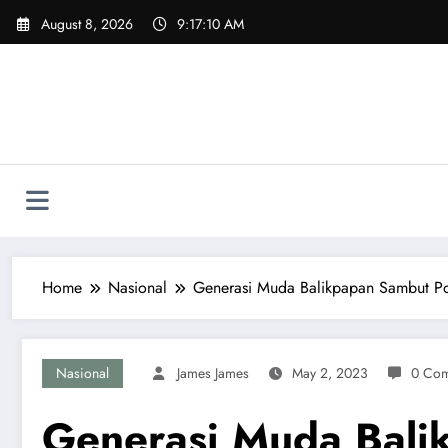
Skip
August 8, 2026
9:17:11 AM
to
content
Home
Nasional
Generasi Muda Balikpapan Sambut Po
Nasional
James James
May 2, 2023
0 Co
Generasi Muda Bali