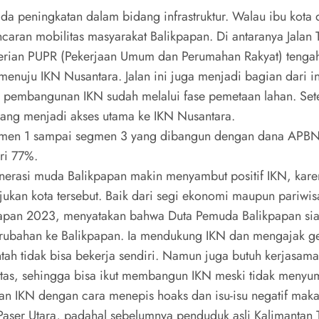
 peningkatan dalam bidang infrastruktur. Walau ibu kota d
aran mobilitas masyarakat Balikpapan. Di antaranya Jalan T
menterian PUPR (Pekerjaan Umum dan Perumahan Rakyat) teng
menuju IKN Nusantara. Jalan ini juga menjadi bagian dari in
pembangunan IKN sudah melalui fase pemetaan lahan. Set
al yang menjadi akses utama ke IKN Nusantara.
egmen 1 sampai segmen 3 yang dibangun dengan dana APBN 
ri 77%.
nerasi muda Balikpapan makin menyambut positif IKN, kare
an kota tersebut. Baik dari segi ekonomi maupun pariwisa
kpapan 2023, menyatakan bahwa Duta Pemuda Balikpapan siap
ubahan ke Balikpapan. Ia mendukung IKN dan mengajak ge
 tidak bisa bekerja sendiri. Namun juga butuh kerjasama 
vitas, sehingga bisa ikut membangun IKN meski tidak meny
 IKN dengan cara menepis hoaks dan isu-isu negatif maka
aser Utara, padahal sebelumnya penduduk asli Kalimantan 