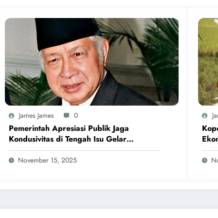
James James
0
J
Pemerintah Apresiasi Publik Jaga
Kope
Kondusivitas di Tengah Isu Gelar
Eko
Pahlawan Soeharto
November 15, 2025
N