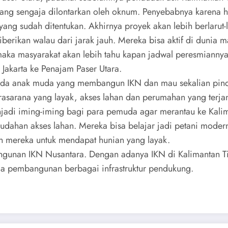
 yang sengaja dilontarkan oleh oknum. Penyebabnya karena
yang sudah ditentukan. Akhirnya proyek akan lebih berlarut
ikan walau dari jarak jauh. Mereka bisa aktif di dunia ma
 masyarakat akan lebih tahu kapan jadwal peresmiannya, 
Jakarta ke Penajam Paser Utara.
 ada anak muda yang membangun IKN dan mau sekalian pinda
prasarana yang layak, akses lahan dan perumahan yang ter
enjadi iming-iming bagi para pemuda agar merantau ke Kali
dahan akses lahan. Mereka bisa belajar jadi petani moder
mereka untuk mendapat hunian yang layak.
gunan IKN Nusantara. Dengan adanya IKN di Kalimantan T
da pembangunan berbagai infrastruktur pendukung.