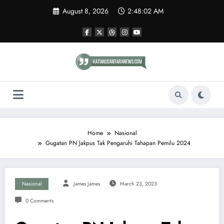
Skip
August 8, 2026
2:48:02 AM
to
content
Home
Nasional
Gugatan PN Jakpus Tak Pengaruhi Tahapan Pemilu 2024
Nasional
James James
March 23, 2023
0 Comments