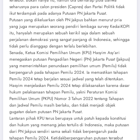
tersebut. Bukan hanya itu, namun dia berharap pula bahwa
seharusnya para calon presiden (Capres) dan Partai Politik tidak
ikut terdampak pada adanya Putusan PN Jakarta Pusat.
Putusan yang dikeluarkan oleh PN Jakpus bahkan menurut pria
yang juga merupakan seorang pendiri lembaga survey KedaiKOPI
itu, hanyalah merupakan sebuah kerikil saja dalam sebuah
perjalanan demokrasi yang sangat panjang di Indonesia, sehingga
tidak perlu dianggap dengan terlalu berlebihan.
Senada, Ketua Komisi Pemilihan Umum (KPU) Hasyim Asy’ari
menegaskan putusan Pengadilan Negeri (PN) Jakarta Pusat (Jakpus)
yang memerintahkan penundaan pemilihan umum (Pemilu) tidak
berpengaruh pada tahapan Pemilu 2024. Ia memastikan tahapan
Pemilu 2024 tetap berjalan sesuai jadwal yang telah ditentukan.
Hasyim menjelaskan Pemilu 2024 tetap dilaksanakan karena dasar
hukum pelaksanaan tahapan Pemilu, yakni Peraturan Komisi
Pemilihan Umum (PKPU) Nomor 3 Tahun 2022 tentang Tahapan
dan Jadwal Pemilu masih berlaku, dan tidak menjadi objek
gugatan dalam putusan PN Jakarta Pusat.
Lantaran pihak KPU terus berupaya untuk patuh kepada konstitusi
dan hukum yang memang jelas tertulis di Indonesia, maka putusan
dari PN Jakpus sendiri sama sekali tidak berpengaruh pada
tahapan Pemilu 2024. Ketidakberpengaruhan putusan tersebut