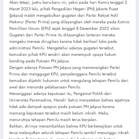
Akan tetapi, justru baru-baru ini, yakni pada hari Kamis tanggal 2
Maret 2023 lalu, pihak Pengadilan Negeri (PN) Jakarta Pusat
(Jakpus) malah mengabulkan gugatan dari Partai Rakyat Adil
Makmur (Partai Prima) yang dilayangkan oleh mereka pada Komisi
Pemilihan Umum (KPU) sejak tanggal 8 Desember 2022 silam.
Gugatan dari Partai Prima itu dilayangkan lantaran mereka
mengaku merasa dirugikan karena tidak berhasil lolos pada
administrasi Pemilu. Mengetahui adanya gugatan tersebut,
kemudian pihak KPU sendiri akan menempuh upaya hukum
banding pada Putusan PN Jakpus.
Dengan adanya Putusan PN Jakpus yang memenangkan Partai
Prima dan menggugat KPU, penyelenggara Pemilu tersebut
kemudian dijatuhi hukuman untuk mengulang tahapan Pemilu dari
awal dan menunda pelaksanaan Pemilu.
Menanggapi adanya keputusan itu, Pengamat Politik dari
Universitas Paramadina, Hendri Satrio menyatakan bahwa sejatinya
tidak ada dampak apapun pada putusan PN Jakpus karena
memang keputusan tersebut masih belum inkrah. Maka,
menurutnya tahapan Pemilu masih terus berjalan.
Bahkan, dirinya menambahkan bahwa KPU berkewajiban untuk
terus melanjutkan seluruh tahapan Pemilu sambil menunggu inkrah