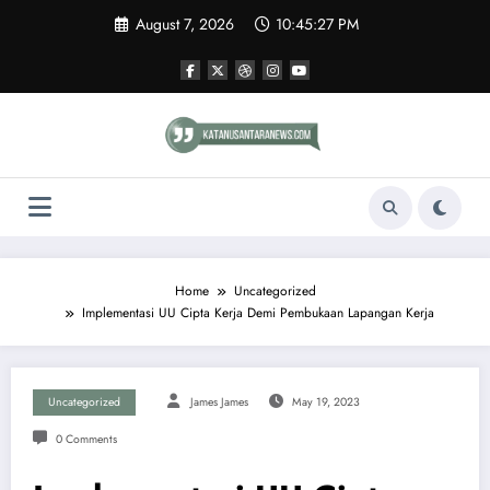
Skip
August 7, 2026
10:45:28 PM
to
content
Home
Uncategorized
Implementasi UU Cipta Kerja Demi Pembukaan Lapangan Kerja
Uncategorized
James James
May 19, 2023
0 Comments