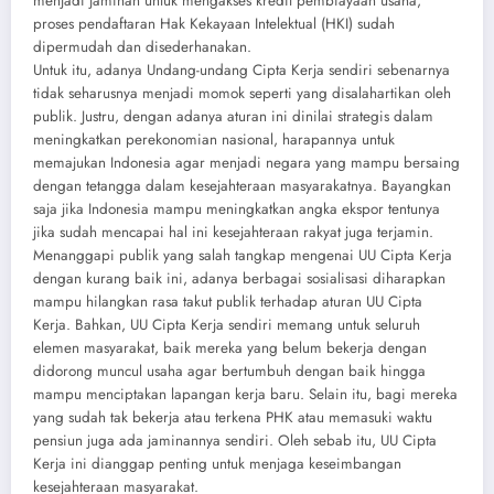
menjadi jaminan untuk mengakses kredit pembiayaan usaha,
proses pendaftaran Hak Kekayaan Intelektual (HKI) sudah
dipermudah dan disederhanakan.
Untuk itu, adanya Undang-undang Cipta Kerja sendiri sebenarnya
tidak seharusnya menjadi momok seperti yang disalahartikan oleh
publik. Justru, dengan adanya aturan ini dinilai strategis dalam
meningkatkan perekonomian nasional, harapannya untuk
memajukan Indonesia agar menjadi negara yang mampu bersaing
dengan tetangga dalam kesejahteraan masyarakatnya. Bayangkan
saja jika Indonesia mampu meningkatkan angka ekspor tentunya
jika sudah mencapai hal ini kesejahteraan rakyat juga terjamin.
Menanggapi publik yang salah tangkap mengenai UU Cipta Kerja
dengan kurang baik ini, adanya berbagai sosialisasi diharapkan
mampu hilangkan rasa takut publik terhadap aturan UU Cipta
Kerja. Bahkan, UU Cipta Kerja sendiri memang untuk seluruh
elemen masyarakat, baik mereka yang belum bekerja dengan
didorong muncul usaha agar bertumbuh dengan baik hingga
mampu menciptakan lapangan kerja baru. Selain itu, bagi mereka
yang sudah tak bekerja atau terkena PHK atau memasuki waktu
pensiun juga ada jaminannya sendiri. Oleh sebab itu, UU Cipta
Kerja ini dianggap penting untuk menjaga keseimbangan
kesejahteraan masyarakat.