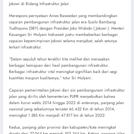
Jokowi di Bidang Infrastruktur Jalan
Merespons pernyataan Anies Baswedan yang membandingkan
capaian pembangunan infrastruktur jalan era Susilo Bambang
Yudhoyono (SBY) dengan Presiden Joko Widodo ( Jokowi ). Menteri
Keuangan Sri Mulyani Indrawati justru membeberkan berbagai
capaian kepemimpinan Jokowi selama menjabat, salah satunya
terkait infrastruktur.
“Dalam sepuluh tahun terakhir kita melihat dan merasakan
berbagai kemajuan dari hasil pembangunan infrastruktur.
Berbagai infrastruktur vital meningkat signifikan baik dari segi
kuantitas maupun kualitasnya,” tutur Sri Mulyani.
Capaian pemerintahan Jokowi dari sisi pembangunam infrastruktur
jalan yang dirilis oleh kementerian PUPR menyebutkan bahwa
dalam kurun waktu 2014 hingga 2022 di antaranya, panjang jalan
nasional yang sebelumnya tercatat 46.432 Km di tahun 2014,
meningkat 1.385 Km menjadi 47.817 km di tahun 2022.
Kedua, panjang jalan provinsi dan kabupaten/kota meningkat
drastis dari 37.064 km menjadi 501.344 km. Ketiga, panjang jalan