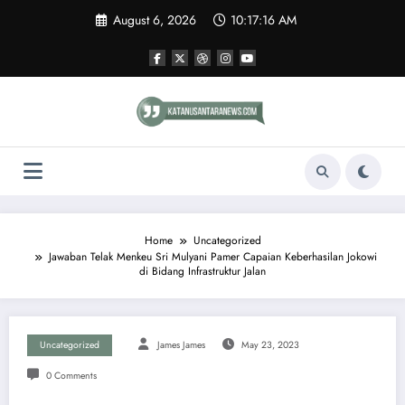
Skip
August 6, 2026
10:17:17 AM
to
content
Home
Uncategorized
Jawaban Telak Menkeu Sri Mulyani Pamer Capaian Keberhasilan Jokowi
di Bidang Infrastruktur Jalan
Uncategorized
James James
May 23, 2023
0 Comments