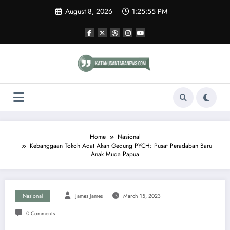
Skip
August 8, 2026
1:25:55 PM
to
content
Home
Nasional
Kebanggaan Tokoh Adat Akan Gedung PYCH: Pusat Peradaban Baru
Anak Muda Papua
Nasional
James James
March 15, 2023
0 Comments