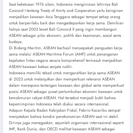
Saat keketuaan 1976 silam, Indonesia menginisiasi lahirnya Bali
Concord I tentang Treaty of Amity and Cooperation yaitu keinginan
menjadikan kawasan Asia Tenggara sebagai tempat setiap orang
untuk berperilaku baik dan mengedepankan kerja sama. Demikian
halnya saat 2003 lewat Bali Concord II yang ingin membangun
ASEAN sebagai pilar ekonomi, politik dan keamanan, sosial serta
budaya.
Di Bidang Maritim, ASEAN berhasil menyepakati penguatan kerja
sama melalui ASEAN Maritime Forum (AMF) untuk penanganan
kejahatan lintas negara secara komprehensif termasuk menjadikan
ASEAN kawasan bebas senjata nuklir.
Indonesia memiliki tekad untuk mengarahkan kerja sama ASEAN
di 2023 untuk melanjutkan dan memperkuat relevansi ASEAN
dalam merespons tantangan kawasan dan global serta memperkuat
posisi ASEAN sebagai pusat pertumbuhan ekonomi kawasan untuk
kemakmuran rakyat ASEAN. Hal tersebut menjadi bukti bahwa
kepemimpinan Indonesia telah diakui secara internasional.
Adapun Kepala Badan Kebijakan Fiskal, Febrio Kacaribu sempat
menyatakan bahwa kondisi perekonomian ASEAN saat ini stabil.
Dirinya juga menegaskan, sejumlah organisasi internasional seperti
IMF, Bank Dunia, dan OECD melihat kawasan ASEAN sebagai