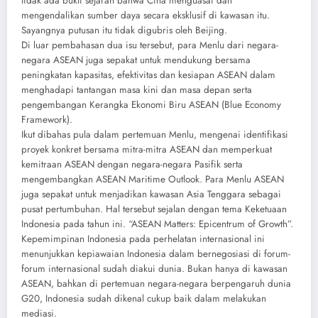
tidak ada bukti sejarah bahwa Cina menguasai dan
mengendalikan sumber daya secara eksklusif di kawasan itu.
Sayangnya putusan itu tidak digubris oleh Beijing.
Di luar pembahasan dua isu tersebut, para Menlu dari negara-
negara ASEAN juga sepakat untuk mendukung bersama
peningkatan kapasitas, efektivitas dan kesiapan ASEAN dalam
menghadapi tantangan masa kini dan masa depan serta
pengembangan Kerangka Ekonomi Biru ASEAN (Blue Economy
Framework).
Ikut dibahas pula dalam pertemuan Menlu, mengenai identifikasi
proyek konkret bersama mitra-mitra ASEAN dan memperkuat
kemitraan ASEAN dengan negara-negara Pasifik serta
mengembangkan ASEAN Maritime Outlook. Para Menlu ASEAN
juga sepakat untuk menjadikan kawasan Asia Tenggara sebagai
pusat pertumbuhan. Hal tersebut sejalan dengan tema Keketuaan
Indonesia pada tahun ini. “ASEAN Matters: Epicentrum of Growth”.
Kepemimpinan Indonesia pada perhelatan internasional ini
menunjukkan kepiawaian Indonesia dalam bernegosiasi di forum-
forum internasional sudah diakui dunia. Bukan hanya di kawasan
ASEAN, bahkan di pertemuan negara-negara berpengaruh dunia
G20, Indonesia sudah dikenal cukup baik dalam melakukan
mediasi.