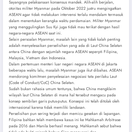
Sayangnya pelaksanaan konsensus mandek. Alih-alih berjalan,
otoritas militer Myanmar pada Oktober 2022 justru mengingatkan
ASEAN agar tidak melakukan intervensi terlalu mendalam termasuk
dalam menentukan kerangka waktu perdamaian. Militer Myanmar
yang menggulingkan Suu Kyi juga tidak mau terikat dengan hasil
negara-negara ASEAN saat ini.
Selain persoalan Myanmar, masalah lain yang tidak kalah penting
adalah menyelesaikan perselisihan yang ada di Laut China Selatan
antara China dengan sejumlah negara ASEAN seperpti Filipina,
Malaysia, Vietnam dan Indonesia.
Dalam pertemuan menteri luar negeri negara ASEAN di Jakarta
beberapa waktu lalu, masalah Myanmar juga ikut dibahas. ASEAN
mendorong komitmen penyelesaian negosiasi tata perilaku Laut
(Code of Conduct/CoC) China Selatan.
Sudah bukan rahasia umum tentunya, bahwa China mengklaim
wilayah laut China Selatan di mana hal tersebut mengacu pada
konsep sembilan garis putus-putus. Konsepsi ini telah ditolak oleh
internasional karena tidak memiliki landasan.
Perselisihan pun sering terjadi dan memicu gesekan di lapangan.
Filipina bahkan telah membawa kasus ini ke Mahkamah Arbitrase
pada 2016 dan Manila berhasil menang. Mahkamah sebut bahwa