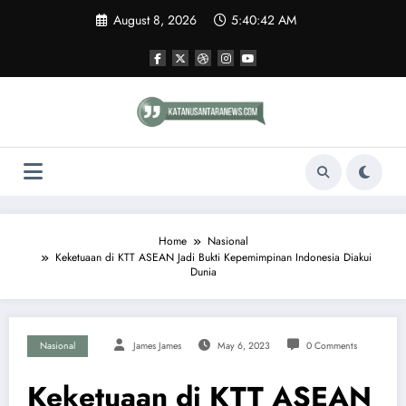
Skip
August 8, 2026
5:40:42 AM
to
content
Home
Nasional
Keketuaan di KTT ASEAN Jadi Bukti Kepemimpinan Indonesia Diakui
Dunia
Nasional
James James
May 6, 2023
0 Comments
Keketuaan di KTT ASEAN