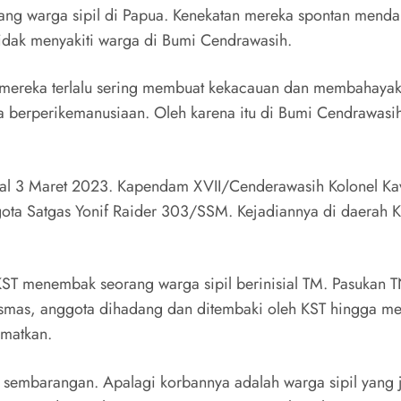
rang warga sipil di Papua. Kenekatan mereka spontan menda
 tidak menyakiti warga di Bumi Cendrawasih.
 mereka terlalu sering membuat kekacauan dan membahayak
a berperikemanusiaan. Oleh karena itu di Bumi Cendrawasi
nggal 3 Maret 2023. Kapendam XVII/Cenderawasih Kolonel
gota Satgas Yonif Raider 303/SSM. Kejadiannya di daerah
KST menembak seorang warga sipil berinisial TM. Pasukan 
mas, anggota dihadang dan ditembaki oleh KST hingga meng
amatkan.
embarangan. Apalagi korbannya adalah warga sipil yang j