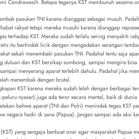
Bumi Cendrawasih. Betapa teganya KST membunuh sesama or
nembak pasukan TNI karena dianggap sebagai musuh. Padahal
habat rakyat tetapi mereka musuhi karena dianggap represen
egas terhadap KST. Mereka sudah terlalu sering menyakiti r
ratis itu bertindak licik dengan mengadakan serangan tamb
t sekali menembaki pasukan TNI. Padahal tentu saja aparat
 duluan dan KST bersikap sombong, sampai mengira bisa m
sampai menyerang aparat terlebih dahulu. Padahal jika me
alah menembak dengan brutal.
apan KST karena mereka sudah lelah dengan berbagai teror
a peluru nyasar) juga ada teror secara mental, baik di dun
atakan bahwa aparat (TNI dan Polri) menindak tegas KST yan
hwa negara hadir di sana (Papua). Jangan sampai ada aksi 
(KST) yang sengaja berbuat onar agar masyarakat Papua m