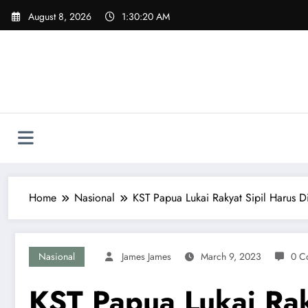
Skip
August 8, 2026
1:30:22 AM
to
content
Home
Nasional
KST Papua Lukai Rakyat Sipil Harus D
Nasional
James James
March 9, 2023
0 C
KST Papua Lukai Rak