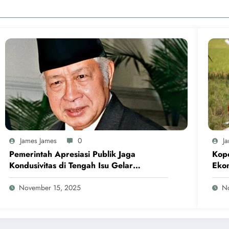
James James
0
J
Pemerintah Apresiasi Publik Jaga
Kope
Kondusivitas di Tengah Isu Gelar
Eko
Pahlawan Soeharto
November 15, 2025
N