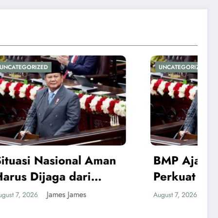
UNCATEGORIZED
 Aman
BMP Ajak Masyarakat
i
Perkuat Nasionalisme
g HUT
dan Jaga Papua Tetap
James James
August 7, 2026
Aman Menjelang HUT