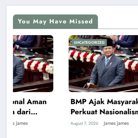
You May Have Missed
UNCATEGORIZED
UNCATEG
Situas
BMP Ajak Masyarakat
Publik
Perkuat Nasionalisme
Persa
August 7, 2
dan Jaga Papua Tetap
Ke-81 
James James
August 7, 2026
Aman Menjelang HUT