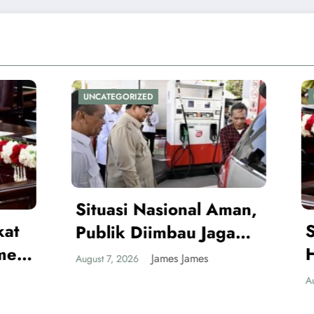
ORIZED
UNCATEGORIZED
i Nasional Aman,
Situasi Nasional
 Diimbau Jaga
Harus Dijaga dar
tuan Jelang HUT
James James
026
Provokasi Jelan
RI
James James
August 7, 2026
ke-81 RI