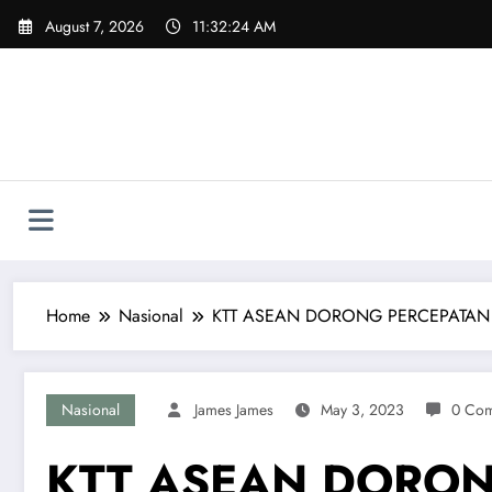
Skip
August 7, 2026
11:32:25 AM
to
content
Home
Nasional
KTT ASEAN DORONG PERCEPATAN 
Nasional
James James
May 3, 2023
0 Co
KTT ASEAN DORON