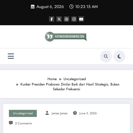
Skip
August 6, 2026
10:23:16 AM
to
content
Home
Uncategorized
Kunker Presiden Prabowo Dinilai Baik dari Hasil Strategis, Bukan
Sekadar Frekuensi
Uncategorized
James James
June 3, 2026
0 Comments