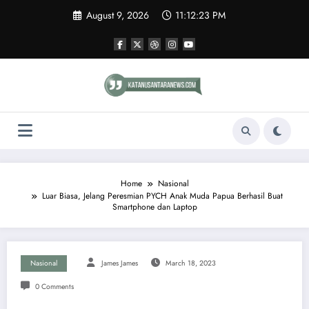
Skip
August 9, 2026
11:12:23 PM
to
content
Home
Nasional
Luar Biasa, Jelang Peresmian PYCH Anak Muda Papua Berhasil Buat
Smartphone dan Laptop
Nasional
James James
March 18, 2023
0 Comments