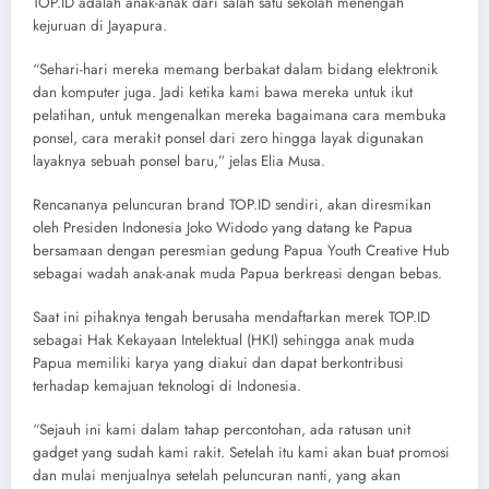
TOP.ID adalah anak-anak dari salah satu sekolah menengah
kejuruan di Jayapura.
“Sehari-hari mereka memang berbakat dalam bidang elektronik
dan komputer juga. Jadi ketika kami bawa mereka untuk ikut
pelatihan, untuk mengenalkan mereka bagaimana cara membuka
ponsel, cara merakit ponsel dari zero hingga layak digunakan
layaknya sebuah ponsel baru,” jelas Elia Musa.
Rencananya peluncuran brand TOP.ID sendiri, akan diresmikan
oleh Presiden Indonesia Joko Widodo yang datang ke Papua
bersamaan dengan peresmian gedung Papua Youth Creative Hub
sebagai wadah anak-anak muda Papua berkreasi dengan bebas.
Saat ini pihaknya tengah berusaha mendaftarkan merek TOP.ID
sebagai Hak Kekayaan Intelektual (HKI) sehingga anak muda
Papua memiliki karya yang diakui dan dapat berkontribusi
terhadap kemajuan teknologi di Indonesia.
“Sejauh ini kami dalam tahap percontohan, ada ratusan unit
gadget yang sudah kami rakit. Setelah itu kami akan buat promosi
dan mulai menjualnya setelah peluncuran nanti, yang akan