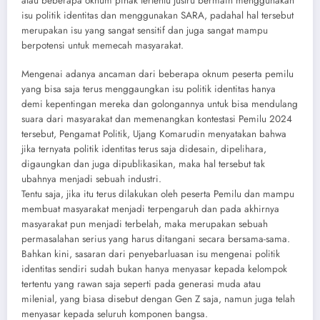
atau beberapa oknum pihak tertentu justru bermain menggunakan
isu politik identitas dan menggunakan SARA, padahal hal tersebut
merupakan isu yang sangat sensitif dan juga sangat mampu
berpotensi untuk memecah masyarakat.
Mengenai adanya ancaman dari beberapa oknum peserta pemilu
yang bisa saja terus menggaungkan isu politik identitas hanya
demi kepentingan mereka dan golongannya untuk bisa mendulang
suara dari masyarakat dan memenangkan kontestasi Pemilu 2024
tersebut, Pengamat Politik, Ujang Komarudin menyatakan bahwa
jika ternyata politik identitas terus saja didesain, dipelihara,
digaungkan dan juga dipublikasikan, maka hal tersebut tak
ubahnya menjadi sebuah industri.
Tentu saja, jika itu terus dilakukan oleh peserta Pemilu dan mampu
membuat masyarakat menjadi terpengaruh dan pada akhirnya
masyarakat pun menjadi terbelah, maka merupakan sebuah
permasalahan serius yang harus ditangani secara bersama-sama.
Bahkan kini, sasaran dari penyebarluasan isu mengenai politik
identitas sendiri sudah bukan hanya menyasar kepada kelompok
tertentu yang rawan saja seperti pada generasi muda atau
milenial, yang biasa disebut dengan Gen Z saja, namun juga telah
menyasar kepada seluruh komponen bangsa.