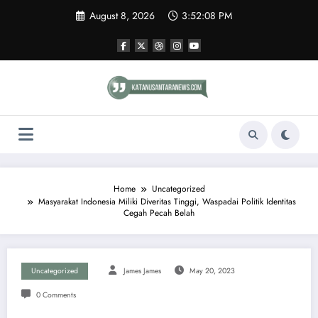
Skip
August 8, 2026
3:52:08 PM
to
content
Home
Uncategorized
Masyarakat Indonesia Miliki Diveritas Tinggi, Waspadai Politik Identitas
Cegah Pecah Belah
Uncategorized
James James
May 20, 2023
0 Comments