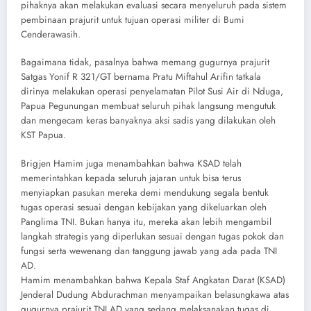
pihaknya akan melakukan evaluasi secara menyeluruh pada sistem
pembinaan prajurit untuk tujuan operasi militer di Bumi
Cenderawasih.
Bagaimana tidak, pasalnya bahwa memang gugurnya prajurit
Satgas Yonif R 321/GT bernama Pratu Miftahul Arifin tatkala
dirinya melakukan operasi penyelamatan Pilot Susi Air di Nduga,
Papua Pegunungan membuat seluruh pihak langsung mengutuk
dan mengecam keras banyaknya aksi sadis yang dilakukan oleh
KST Papua.
Brigjen Hamim juga menambahkan bahwa KSAD telah
memerintahkan kepada seluruh jajaran untuk bisa terus
menyiapkan pasukan mereka demi mendukung segala bentuk
tugas operasi sesuai dengan kebijakan yang dikeluarkan oleh
Panglima TNI. Bukan hanya itu, mereka akan lebih mengambil
langkah strategis yang diperlukan sesuai dengan tugas pokok dan
fungsi serta wewenang dan tanggung jawab yang ada pada TNI
AD.
Hamim menambahkan bahwa Kepala Staf Angkatan Darat (KSAD)
Jenderal Dudung Abdurachman menyampaikan belasungkawa atas
gugurnya prajurit TNI AD yang sedang melaksanakan tugas di