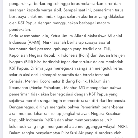
pengaruhnya berkurang sehingga terus melancarkan teror dan
serangan kepada warga sipil. Sampai saat ini, pemerintah terus
berupaya untuk menindak tegas seluruh aksi teror yang dilakukan
oleh KST Papua dengan menggunakan berbagai macam
pendekatan.
Pada kesempatan lain, Ketua Umum Aliansi Mahasiswa Milenial
Indonesia (AMMI), Nurkhasanah berharap supaya aparat
keamanan dari personel gabungan yang terdiri dari TNI,
Kepolisian Negara Republik Indonesia (Polri) dan Badan Intelijen
Negara (BIN) bisa bertindak tegas dan terukur dalam menindak
KST Papua. Dirinya juga menegaskan sangatlah mengutuk keras
seluruh aksi dari kelompok separatis dan teroris tersebut.
Senada, Menteri Koordinator Bidang Politik, Hukum dan
Keamanan (Menko Polhukam), Mahfud MD menegaskan bahwa
pemerintah tidak akan bernegosiasi dengan KST Papua yang
sejatinya mereka sangat ingin memerdekakan diri dari Indonesia.
Dengan tegas, dirinya mengaku bahwa Pemerintah benar-benar
akan mempertahankan setiap jengkal wilayah Negara Kesatuan
Republik Indonesia (NKRI) dan akan memberantas seluruh
kelompok yang ingin mengambil atau mengganggu wilayah NKRI.
Dalam rangka penyelamatan Pilot Susi Air yang disandera oleh