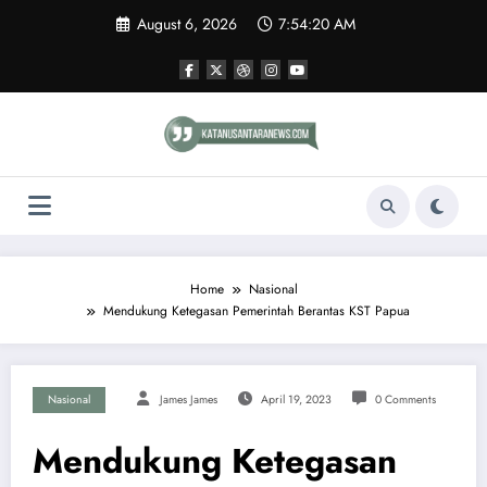
Skip
August 6, 2026
7:54:21 AM
to
content
Home
Nasional
Mendukung Ketegasan Pemerintah Berantas KST Papua
Nasional
James James
April 19, 2023
0 Comments
Mendukung Ketegasan