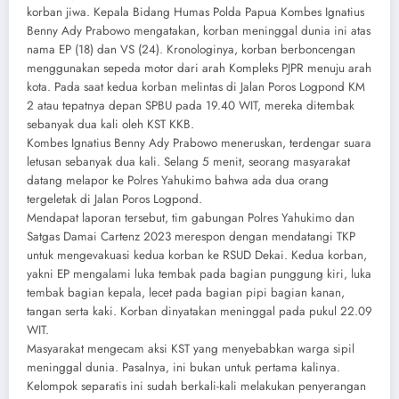
korban jiwa. Kepala Bidang Humas Polda Papua Kombes Ignatius
Benny Ady Prabowo mengatakan, korban meninggal dunia ini atas
nama EP (18) dan VS (24). Kronologinya, korban berboncengan
menggunakan sepeda motor dari arah Kompleks PJPR menuju arah
kota. Pada saat kedua korban melintas di Jalan Poros Logpond KM
2 atau tepatnya depan SPBU pada 19.40 WIT, mereka ditembak
sebanyak dua kali oleh KST KKB.
Kombes Ignatius Benny Ady Prabowo meneruskan, terdengar suara
letusan sebanyak dua kali. Selang 5 menit, seorang masyarakat
datang melapor ke Polres Yahukimo bahwa ada dua orang
tergeletak di Jalan Poros Logpond.
Mendapat laporan tersebut, tim gabungan Polres Yahukimo dan
Satgas Damai Cartenz 2023 merespon dengan mendatangi TKP
untuk mengevakuasi kedua korban ke RSUD Dekai. Kedua korban,
yakni EP mengalami luka tembak pada bagian punggung kiri, luka
tembak bagian kepala, lecet pada bagian pipi bagian kanan,
tangan serta kaki. Korban dinyatakan meninggal pada pukul 22.09
WIT.
Masyarakat mengecam aksi KST yang menyebabkan warga sipil
meninggal dunia. Pasalnya, ini bukan untuk pertama kalinya.
Kelompok separatis ini sudah berkali-kali melakukan penyerangan