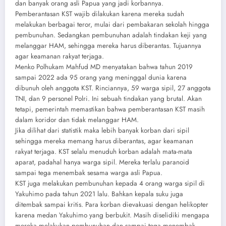
dan banyak orang asli Papua yang jadi korbannya.
Pemberantasan KST wajib dilakukan karena mereka sudah
melakukan berbagai teror, mulai dari pembakaran sekolah hingga
pembunuhan. Sedangkan pembunuhan adalah tindakan keji yang
melanggar HAM, sehingga mereka harus diberantas. Tujuannya
agar keamanan rakyat terjaga.
Menko Polhukam Mahfud MD menyatakan bahwa tahun 2019
sampai 2022 ada 95 orang yang meninggal dunia karena
dibunuh oleh anggota KST. Rinciannya, 59 warga sipil, 27 anggota
TNI, dan 9 personel Polri. Ini sebuah tindakan yang brutal. Akan
tetapi, pemerintah memastikan bahwa pemberantasan KST masih
dalam koridor dan tidak melanggar HAM.
Jika dilihat dari statistik maka lebih banyak korban dari sipil
sehingga mereka memang harus diberantas, agar keamanan
rakyat terjaga. KST selalu menuduh korban adalah mata-mata
aparat, padahal hanya warga sipil. Mereka terlalu paranoid
sampai tega menembak sesama warga asli Papua.
KST juga melakukan pembunuhan kepada 4 orang warga sipil di
Yakuhimo pada tahun 2021 lalu. Bahkan kepala suku juga
ditembak sampai kritis. Para korban dievakuasi dengan helikopter
karena medan Yakuhimo yang berbukit. Masih diselidiki mengapa
mereka melakukan pembunuhan dan sampai tega menembak