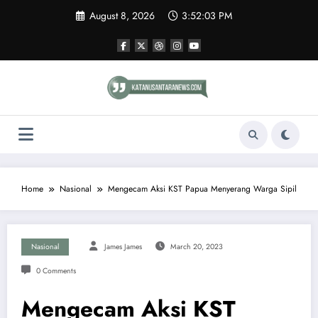
Skip
August 8, 2026
3:52:03 PM
to
content
Home
Nasional
Mengecam Aksi KST Papua Menyerang Warga Sipil
Nasional
James James
March 20, 2023
0 Comments
Mengecam Aksi KST