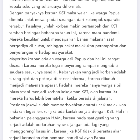
kepala suku yang seharusnya dihormati.
Dengan banyaknya korban KST maka wajar jika warga Papua
diminta untuk mewaspadai serangan dari kelompok separatis
tersebut. Pasalnya jumlah korban makin bertambah dan KST
tambah beringas beberapa tahun ini, karena masa pandemi.
Mereka kesulitan untuk mendapatkan bahan makanan saat
bergerilya di hutan, sehingga nekat melakukan perampokan dan
penyerangan terhadap masyarakat.
Mayoritas korban adalah warga asli Papua dan hal ini sangat
disesali karena mereka tega menyerang sampai menghabisi
saudara sesukunya sendiri. Kebanyakan yang jadi korban adalah
tukang ojek dan pekerja di sektor informal, karena dituduh
menjadi mata-mata aparat. Padahal mereka hanya warga sipil
biasa tetapi menjadi korban kekejaman KST, oleh karena itu
mereka harus lebih berhati-hati ketika berada di jalanan.
Presiden Jokowi sudah memperbolehkan aparat untuk melakukan
tindakan tegas terukur jika ada kontak senjata dengan KST. Hal ini
bukanlah pelanggaran HAM, karena pada saat genting yang
terjadi adalah pertaruhan nyawa. Jangan ada lagi yang
‘menggoreng’ kasus ini, karena jika KST tidak diberantas akan
terjadi kerusakan dan pembunuhan di wilayah Papua.