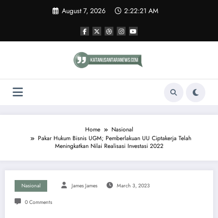
Skip
August 7, 2026
2:22:22 AM
to
content
Home
Nasional
Pakar Hukum Bisnis UGM; Pemberlakuan UU Ciptakerja Telah
Meningkatkan Nilai Realisasi Investasi 2022
Nasional
James James
March 3, 2023
0 Comments