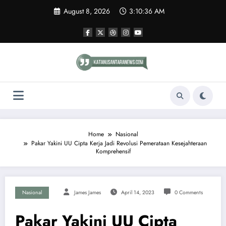
Skip
August 8, 2026
3:10:36 AM
to
content
Home
Nasional
Pakar Yakini UU Cipta Kerja Jadi Revolusi Pemerataan Kesejahteraan
Komprehensif
Nasional
James James
April 14, 2023
0 Comments
Pakar Yakini UU Cipta