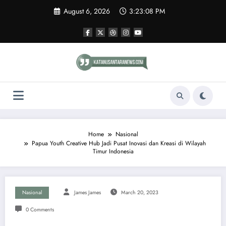
Skip
August 6, 2026
3:23:08 PM
to
content
Home
Nasional
Papua Youth Creative Hub Jadi Pusat Inovasi dan Kreasi di Wilayah
Timur Indonesia
Nasional
James James
March 20, 2023
0 Comments