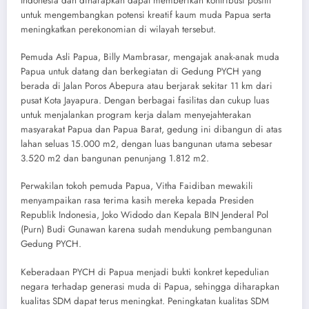
Indonesia dan diharapkan dapat memberikan kontribusi positif
untuk mengembangkan potensi kreatif kaum muda Papua serta
meningkatkan perekonomian di wilayah tersebut.
Pemuda Asli Papua, Billy Mambrasar, mengajak anak-anak muda
Papua untuk datang dan berkegiatan di Gedung PYCH yang
berada di Jalan Poros Abepura atau berjarak sekitar 11 km dari
pusat Kota Jayapura. Dengan berbagai fasilitas dan cukup luas
untuk menjalankan program kerja dalam menyejahterakan
masyarakat Papua dan Papua Barat, gedung ini dibangun di atas
lahan seluas 15.000 m2, dengan luas bangunan utama sebesar
3.520 m2 dan bangunan penunjang 1.812 m2.
Perwakilan tokoh pemuda Papua, Vitha Faidiban mewakili
menyampaikan rasa terima kasih mereka kepada Presiden
Republik Indonesia, Joko Widodo dan Kepala BIN Jenderal Pol
(Purn) Budi Gunawan karena sudah mendukung pembangunan
Gedung PYCH.
Keberadaan PYCH di Papua menjadi bukti konkret kepedulian
negara terhadap generasi muda di Papua, sehingga diharapkan
kualitas SDM dapat terus meningkat. Peningkatan kualitas SDM