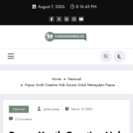
Skip
August 7, 2026
8:16:46 PM
to
content
Home
Nasional
Papua Youth Creative Hub Sarana Untuk Memajukan Papua
Nasional
James James
March 19, 2023
0 Comments