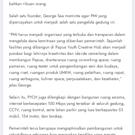
bahkan ribuan orang.
Salah satu founder, George Saa meminta agar PMI yang
dipercayakan untuk menjadi salah satu pengelola gedung ini.
“PMI harus menjadi organisasi yang terbuka dan transparan dalam
mengelola dana kemitraan yang diberikan pemerintah. Sejumlah
fasilitas yang dibangun di Papua Youth Creative Hub akan menjadi
pondasi bagi lahirnya kreativitas dan ide-ide cemerlang dalam
membangun Papua, diantaranya ruang co-working space, ruang
pameran, ruang teater untuk pengembangan seni dan budaya,
ruang riset, ruangan produk UMKM, ruang pelatihan, ruang rapat,
ruang serbaguna, kuliner space, perpusatakaan, dan kesehatan,”
jelas George.
Selain itu, PYCH juga dilengkapi dengan bangunan ruang asrama,
internet berkecepatan 100 Mbps yang tersebar di seluruh gedung,
CCTV, ruang kontrol, serta lahan parkir yang luas berkapasitas 53
mobil, 154 motor, dan lanskap.
Pemerintah terus berupaya mengoptimalkan pembangunan untuk
rakyat Papua sehingga bisa merasakan keadilan yang merata.