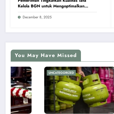
Pemerintah Tingkatkan Kualitas Tata
Kelola BGN untuk Mengoptimalkan
Program MBG
December 8, 2025
You May Have Missed
ZED
UNCATEGORIZED