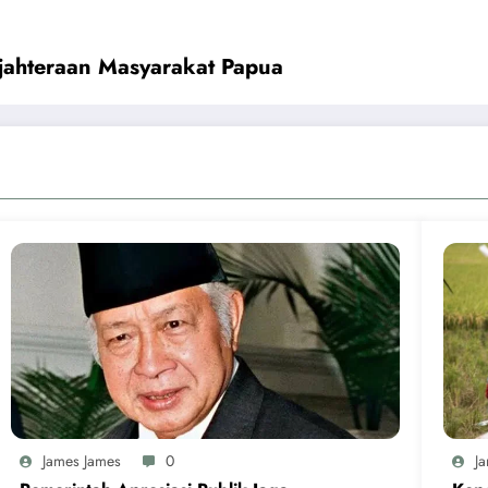
jahteraan Masyarakat Papua
James James
0
J