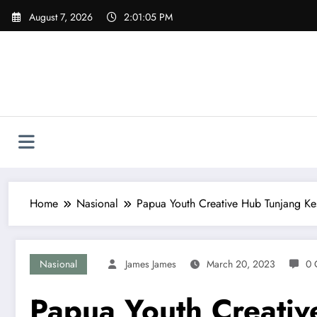
Skip
August 7, 2026
2:01:07 PM
to
content
Home
Nasional
Papua Youth Creative Hub Tunjang Ke
Nasional
James James
March 20, 2023
0 
Papua Youth Creativ