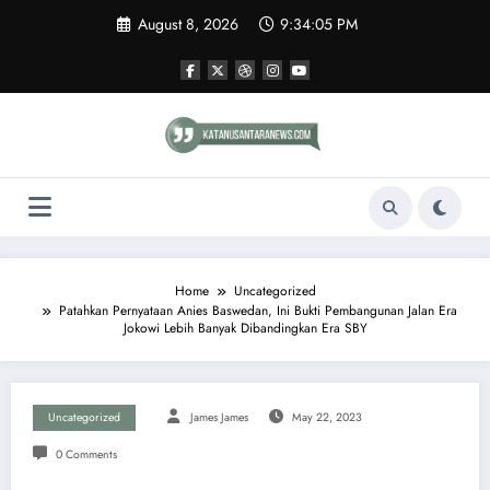
Skip
August 8, 2026
9:34:05 PM
to
content
Home
Uncategorized
Patahkan Pernyataan Anies Baswedan, Ini Bukti Pembangunan Jalan Era
Jokowi Lebih Banyak Dibandingkan Era SBY
Uncategorized
James James
May 22, 2023
0 Comments