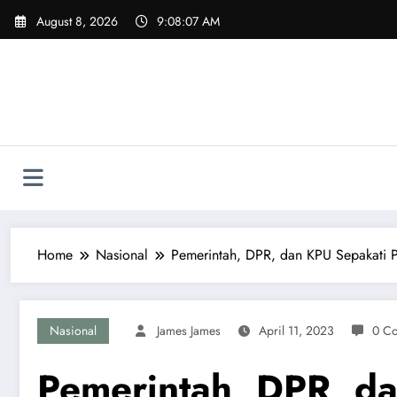
Skip
August 8, 2026
9:08:08 AM
to
content
Home
Nasional
Pemerintah, DPR, dan KPU Sepakati P
Nasional
James James
April 11, 2023
0 C
Pemerintah, DPR, da