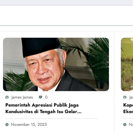
James James
0
J
Pemerintah Apresiasi Publik Jaga
Kope
Kondusivitas di Tengah Isu Gelar
Eko
Pahlawan Soeharto
November 15, 2025
N