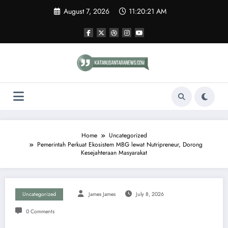
Skip
August 7, 2026
11:20:22 AM
to
content
Home
Uncategorized
Pemerintah Perkuat Ekosistem MBG lewat Nutripreneur, Dorong
Kesejahteraan Masyarakat
Uncategorized
James James
July 8, 2026
0 Comments