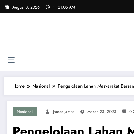
Skip
August 8, 2026
11:21:06 AM
to
content
Home
Nasional
Pengelolaan Lahan Masyarakat Bersa
Nasional
James James
March 23, 2023
0 
Pengelolaan Lahan 