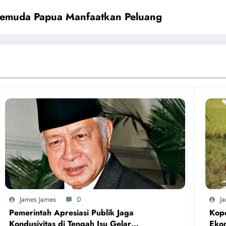
Pemuda Papua Manfaatkan Peluang
James James
0
J
Pemerintah Apresiasi Publik Jaga
Kope
Kondusivitas di Tengah Isu Gelar
Eko