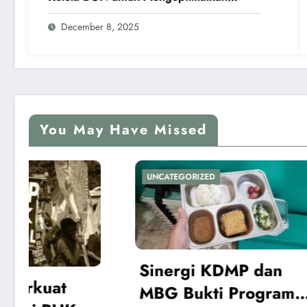
Program MBG
December 8, 2025
You May Have Missed
ORIZED
UNCATEGORIZED
gi KDMP dan
ukti Program
Mensos: Pemerin