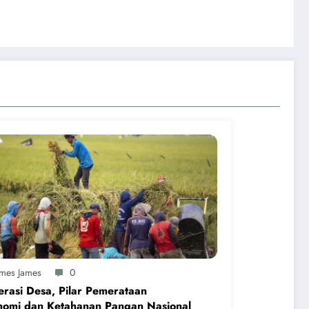
ames James
0
rasi Desa, Pilar Pemerataan
nomi dan Ketahanan Pangan Nasional