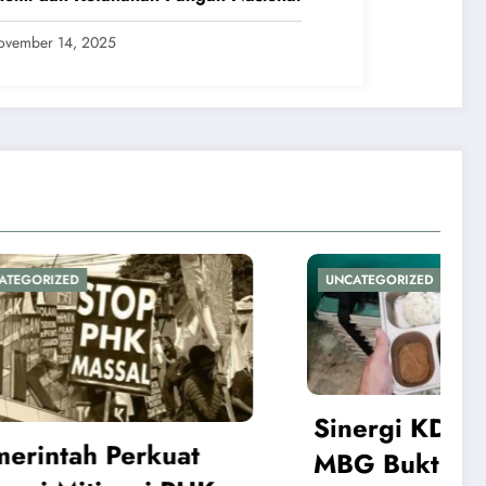
ovember 14, 2025
UNCATEGORIZED
UNCATEGORIZE
Sinergi KDMP dan
MBG Bukti Program
Mensos: 