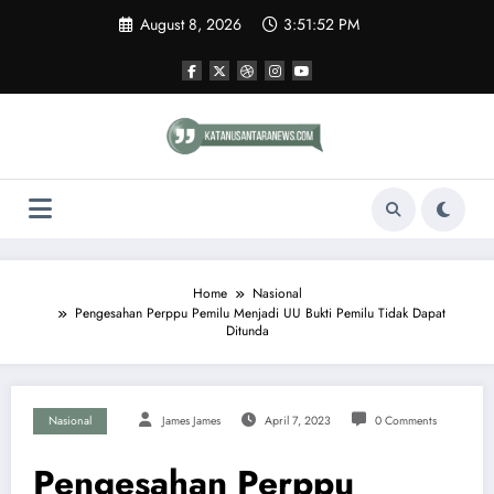
Skip
August 8, 2026
3:51:52 PM
to
content
Home
Nasional
Pengesahan Perppu Pemilu Menjadi UU Bukti Pemilu Tidak Dapat
Ditunda
Nasional
James James
April 7, 2023
0 Comments
Pengesahan Perppu