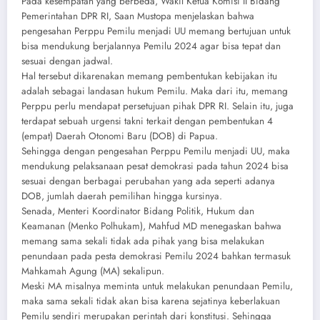
Pada kesempatan yang berbeda, Wakil Ketua Komisi II Bidang
Pemerintahan DPR RI, Saan Mustopa menjelaskan bahwa
pengesahan Perppu Pemilu menjadi UU memang bertujuan untuk
bisa mendukung berjalannya Pemilu 2024 agar bisa tepat dan
sesuai dengan jadwal.
Hal tersebut dikarenakan memang pembentukan kebijakan itu
adalah sebagai landasan hukum Pemilu. Maka dari itu, memang
Perppu perlu mendapat persetujuan pihak DPR RI. Selain itu, juga
terdapat sebuah urgensi takni terkait dengan pembentukan 4
(empat) Daerah Otonomi Baru (DOB) di Papua.
Sehingga dengan pengesahan Perppu Pemilu menjadi UU, maka
mendukung pelaksanaan pesat demokrasi pada tahun 2024 bisa
sesuai dengan berbagai perubahan yang ada seperti adanya
DOB, jumlah daerah pemilihan hingga kursinya.
Senada, Menteri Koordinator Bidang Politik, Hukum dan
Keamanan (Menko Polhukam), Mahfud MD menegaskan bahwa
memang sama sekali tidak ada pihak yang bisa melakukan
penundaan pada pesta demokrasi Pemilu 2024 bahkan termasuk
Mahkamah Agung (MA) sekalipun.
Meski MA misalnya meminta untuk melakukan penundaan Pemilu,
maka sama sekali tidak akan bisa karena sejatinya keberlakuan
Pemilu sendiri merupakan perintah dari konstitusi. Sehingga