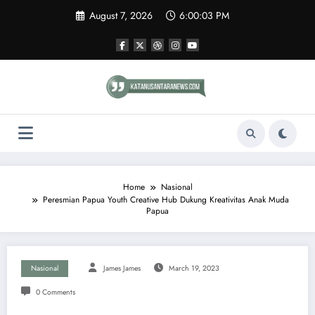
Skip
August 7, 2026
6:00:04 PM
to
content
Home
Nasional
Peresmian Papua Youth Creative Hub Dukung Kreativitas Anak Muda
Papua
Nasional
James James
March 19, 2023
0 Comments