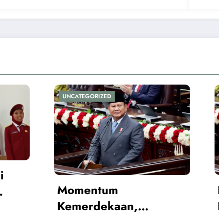
ORIZED
UNCATEGORIZED
ntum
Pemerintah Tega
dekaan,
Ekonomi Nasiona