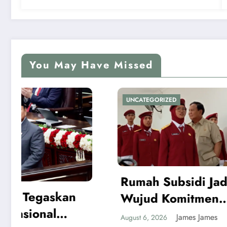
You May Have Missed
UNCATEGORIZED
UNCATEG
Rumah Subsidi Jadi
Mome
Wujud Komitmen
Kemer
Pemerintah Mengisi
James James
August 6, 2026