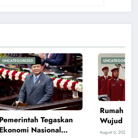
UNCATEGORIZED
Rumah Subsidi Jadi
skan
Wujud Komitmen
l
Pemerintah Mengisi
James James
August 6, 2026