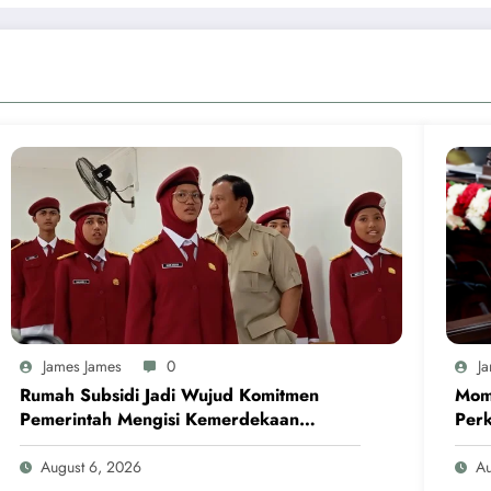
James James
0
J
Rumah Subsidi Jadi Wujud Komitmen
Mom
Pemerintah Mengisi Kemerdekaan
Perk
dengan Kesejahteraan
Masy
August 6, 2026
Au