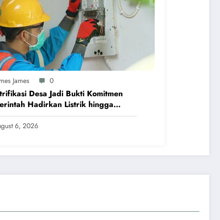
ames James
0
trifikasi Desa Jadi Bukti Komitmen
rintah Hadirkan Listrik hingga
sok
gust 6, 2026