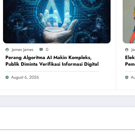
James James
0
J
Perang Algoritma AI Makin Kompleks,
Elek
Publik Diminta Verifikasi Informasi Digital
Peme
Pelo
August 6, 2026
Au