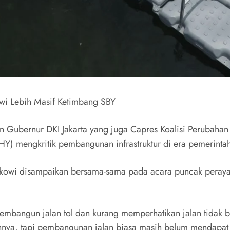
owi Lebih Masif Ketimbang SBY
tan Gubernur DKI Jakarta yang juga Capres Koalisi Perubah
) mengkritik pembangunan infrastruktur di era pemerinta
Jokowi disampaikan bersama-sama pada acara puncak perayaa
membangun jalan tol dan kurang memperhatikan jalan tidak b
nnya, tapi pembangunan jalan biasa masih belum mendapat 