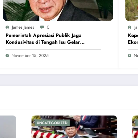
James James
0
J
Pemerintah Apresiasi Publik Jaga
Kope
Kondusivitas di Tengah Isu Gelar
Eko
Pahlawan Soeharto
November 15, 2025
N
ORIZED
UNCATEGORIZED