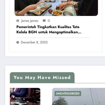
James James
0
Pemerintah Tingkatkan Kualitas Tata
Kelola BGN untuk Mengoptimalkan
Program MBG
December 8, 2025
You May Have Missed
UNCATEGORIZED
UNCATEG