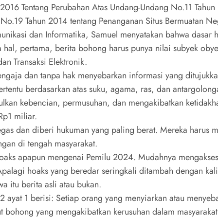
2016 Tentang Perubahan Atas Undang-Undang No.11 Tahun 20
 No.19 Tahun 2014 tentang Penanganan Situs Bermuatan Neg
omunikasi dan Informatika, Samuel menyatakan bahwa dasar h
 hal, pertama, berita bohong harus punya nilai subyek obye
n Transaksi Elektronik.
sengaja dan tanpa hak menyebarkan informasi yang ditujukk
rtentu berdasarkan atas suku, agama, ras, dan antargolon
ulkan kebencian, permusuhan, dan mengakibatkan ketidakh
p1 miliar.
tegas dan diberi hukuman yang paling berat. Mereka harus 
gan di tengah masyarakat.
hoaks apapun mengenai Pemilu 2024. Mudahnya mengakses i
Apalagi hoaks yang beredar seringkali ditambah dengan kali
itu berita asli atau bukan.
2 ayat 1 berisi: Setiap orang yang menyiarkan atau menyeb
but bohong yang mengakibatkan kerusuhan dalam masyarakat