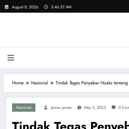
Skip
August 8, 2026
3:46:38 AM
to
content
Home
Nasional
Tindak Tegas Penyebar Hoaks tentang
Nasional
James James
May 5, 2023
0 Co
Tindak Tegas Penyeb