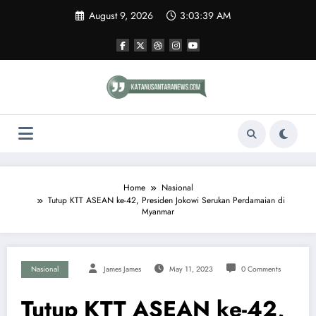
Skip
August 9, 2026
3:03:40 AM
to
content
Home
Nasional
Tutup KTT ASEAN ke-42, Presiden Jokowi Serukan Perdamaian di
Myanmar
Nasional
James James
May 11, 2023
0 Comments
Tutup KTT ASEAN ke-42,