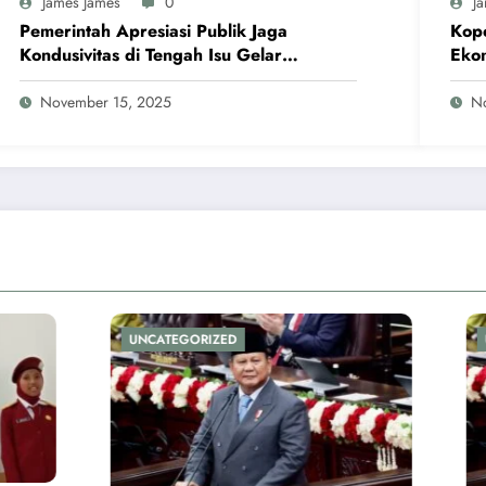
James James
0
J
Pemerintah Apresiasi Publik Jaga
Kope
Kondusivitas di Tengah Isu Gelar
Eko
Pahlawan Soeharto
November 15, 2025
N
ORIZED
UNCATEGORIZED