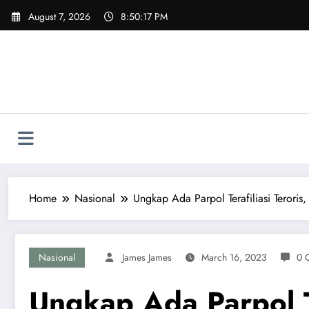
Skip
August 7, 2026
8:50:18 PM
to
content
Home
Nasional
Ungkap Ada Parpol Terafiliasi Terori
Nasional
James James
March 16, 2023
0 
Ungkap Ada Parpol T