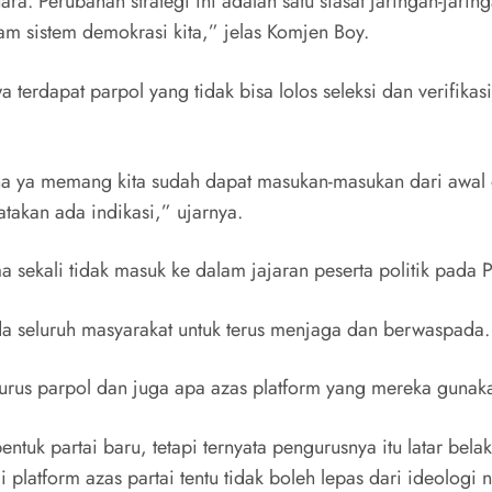
ra. Perubahan strategi ini adalah satu siasat jaringan-jarin
am sistem demokrasi kita,” jelas Komjen Boy.
dapat parpol yang tidak bisa lolos seleksi dan verifikasi 
arena ya memang kita sudah dapat masukan-masukan dari awal d
atakan ada indikasi,” ujarnya.
ama sekali tidak masuk ke dalam jajaran peserta politik pad
 seluruh masyarakat untuk terus menjaga dan berwaspada.
rus parpol dan juga apa azas platform yang mereka gunaka
tuk partai baru, tetapi ternyata pengurusnya itu latar bela
platform azas partai tentu tidak boleh lepas dari ideologi ne