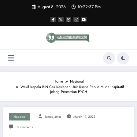
Skip
August 8, 2026
10:22:38 PM
to
content
Home
Nasional
Wakil Kepala BIN Cek Kesiapan Unit Usaha Papua Muda Inspiratif
Jelang Peresmian PYCH
Nasional
James James
March 17, 2023
0 Comments