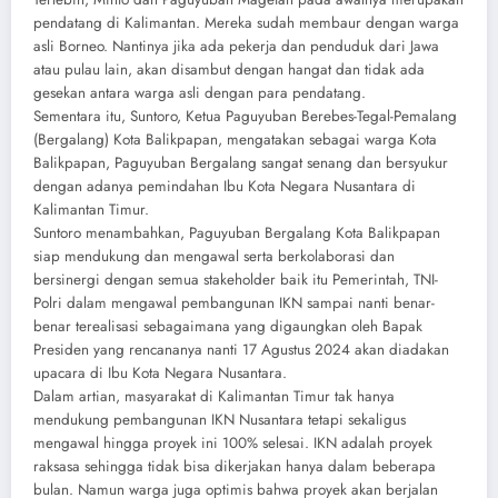
pendatang di Kalimantan. Mereka sudah membaur dengan warga
asli Borneo. Nantinya jika ada pekerja dan penduduk dari Jawa
atau pulau lain, akan disambut dengan hangat dan tidak ada
gesekan antara warga asli dengan para pendatang.
Sementara itu, Suntoro, Ketua Paguyuban Berebes-Tegal-Pemalang
(Bergalang) Kota Balikpapan, mengatakan sebagai warga Kota
Balikpapan, Paguyuban Bergalang sangat senang dan bersyukur
dengan adanya pemindahan Ibu Kota Negara Nusantara di
Kalimantan Timur.
Suntoro menambahkan, Paguyuban Bergalang Kota Balikpapan
siap mendukung dan mengawal serta berkolaborasi dan
bersinergi dengan semua stakeholder baik itu Pemerintah, TNI-
Polri dalam mengawal pembangunan IKN sampai nanti benar-
benar terealisasi sebagaimana yang digaungkan oleh Bapak
Presiden yang rencananya nanti 17 Agustus 2024 akan diadakan
upacara di Ibu Kota Negara Nusantara.
Dalam artian, masyarakat di Kalimantan Timur tak hanya
mendukung pembangunan IKN Nusantara tetapi sekaligus
mengawal hingga proyek ini 100% selesai. IKN adalah proyek
raksasa sehingga tidak bisa dikerjakan hanya dalam beberapa
bulan. Namun warga juga optimis bahwa proyek akan berjalan