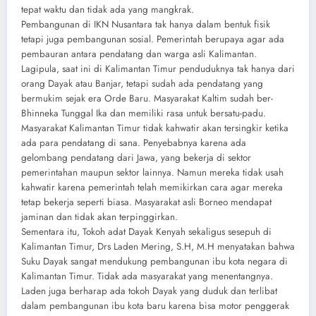
tepat waktu dan tidak ada yang mangkrak.
Pembangunan di IKN Nusantara tak hanya dalam bentuk fisik
tetapi juga pembangunan sosial. Pemerintah berupaya agar ada
pembauran antara pendatang dan warga asli Kalimantan.
Lagipula, saat ini di Kalimantan Timur penduduknya tak hanya dari
orang Dayak atau Banjar, tetapi sudah ada pendatang yang
bermukim sejak era Orde Baru. Masyarakat Kaltim sudah ber-
Bhinneka Tunggal Ika dan memiliki rasa untuk bersatu-padu.
Masyarakat Kalimantan Timur tidak kahwatir akan tersingkir ketika
ada para pendatang di sana. Penyebabnya karena ada
gelombang pendatang dari Jawa, yang bekerja di sektor
pemerintahan maupun sektor lainnya. Namun mereka tidak usah
kahwatir karena pemerintah telah memikirkan cara agar mereka
tetap bekerja seperti biasa. Masyarakat asli Borneo mendapat
jaminan dan tidak akan terpinggirkan.
Sementara itu, Tokoh adat Dayak Kenyah sekaligus sesepuh di
Kalimantan Timur, Drs Laden Mering, S.H, M.H menyatakan bahwa
Suku Dayak sangat mendukung pembangunan ibu kota negara di
Kalimantan Timur. Tidak ada masyarakat yang menentangnya.
Laden juga berharap ada tokoh Dayak yang duduk dan terlibat
dalam pembangunan ibu kota baru karena bisa motor penggerak