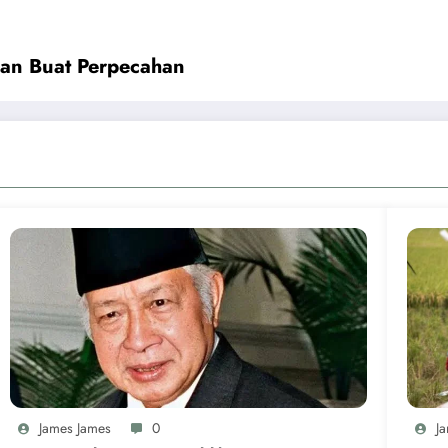
kan Buat Perpecahan
James James
0
J