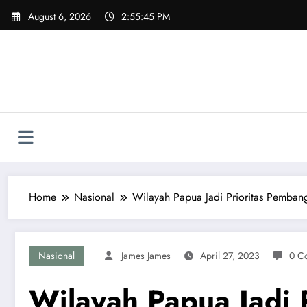
Skip
August 6, 2026
2:55:47 PM
to
content
Home
Nasional
Wilayah Papua Jadi Prioritas Pemban
Nasional
James James
April 27, 2023
0 C
Wilayah Papua Jadi 