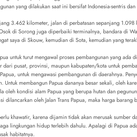
n yang dilakukan saat ini bersifat Indonesia-sentris dan
ang 3.462 kilometer, jalan di perbatasan sepanjang 1.098 k
sok di Sorong juga diperbaiki terminalnya, bandara di W
ingat saya di Skouw, kemudian di Sota, kemudian yang terak
Papua untuk turut mengawal proses pembangunan yang ada d
r dari pusat, provinsi, maupun kabupaten/kota untuk pemb
ah Papua, untuk mengawasi pembangunan di daerahnya. Pen
. Untuk membangun Papua dananya besar sekali, oleh karen
dala oleh kondisi alam Papua yang berupa hutan dan pegun
si dilancarkan oleh Jalan Trans Papua, maka harga barang 
rlu khawatir, karena dijamin tidak akan merusak sumber da
aga lingkungan hidup terlebih dahulu. Apalagi di Papua ad
ak habitatnya.