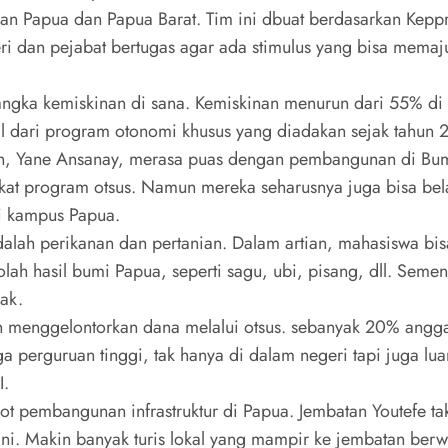
 Papua dan Papua Barat. Tim ini dbuat berdasarkan Keppre
eri dan pejabat bertugas agar ada stimulus yang bisa memaj
ngka kemiskinan di sana. Kemiskinan menurun dari 55% di
asil dari program otonomi khusus yang diadakan sejak tahun 
asih, Yane Ansanay, merasa puas dengan pembangunan di 
rkat program otsus. Namun mereka seharusnya juga bisa bel
di kampus Papua.
alah perikanan dan pertanian. Dalam artian, mahasiswa bisa
h hasil bumi Papua, seperti sagu, ubi, pisang, dll. Semen
ak.
menggelontorkan dana melalui otsus. sebanyak 20% anggar
 perguruan tinggi, tak hanya di dalam negeri tapi juga luar 
I.
ot pembangunan infrastruktur di Papua. Jembatan Youtefe 
ni. Makin banyak turis lokal yang mampir ke jembatan berw