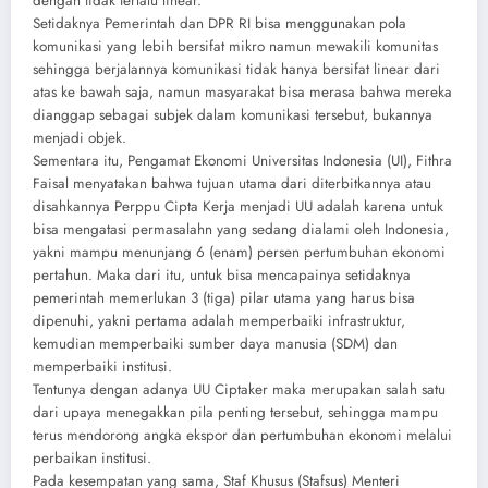
dengan tidak terlalu linear.
Setidaknya Pemerintah dan DPR RI bisa menggunakan pola
komunikasi yang lebih bersifat mikro namun mewakili komunitas
sehingga berjalannya komunikasi tidak hanya bersifat linear dari
atas ke bawah saja, namun masyarakat bisa merasa bahwa mereka
dianggap sebagai subjek dalam komunikasi tersebut, bukannya
menjadi objek.
Sementara itu, Pengamat Ekonomi Universitas Indonesia (UI), Fithra
Faisal menyatakan bahwa tujuan utama dari diterbitkannya atau
disahkannya Perppu Cipta Kerja menjadi UU adalah karena untuk
bisa mengatasi permasalahn yang sedang dialami oleh Indonesia,
yakni mampu menunjang 6 (enam) persen pertumbuhan ekonomi
pertahun. Maka dari itu, untuk bisa mencapainya setidaknya
pemerintah memerlukan 3 (tiga) pilar utama yang harus bisa
dipenuhi, yakni pertama adalah memperbaiki infrastruktur,
kemudian memperbaiki sumber daya manusia (SDM) dan
memperbaiki institusi.
Tentunya dengan adanya UU Ciptaker maka merupakan salah satu
dari upaya menegakkan pila penting tersebut, sehingga mampu
terus mendorong angka ekspor dan pertumbuhan ekonomi melalui
perbaikan institusi.
Pada kesempatan yang sama, Staf Khusus (Stafsus) Menteri