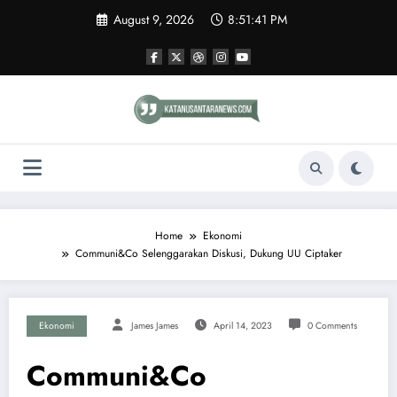
Skip
August 9, 2026
8:51:41 PM
to
content
Home
Ekonomi
Communi&Co Selenggarakan Diskusi, Dukung UU Ciptaker
Ekonomi
James James
April 14, 2023
0 Comments
Communi&Co