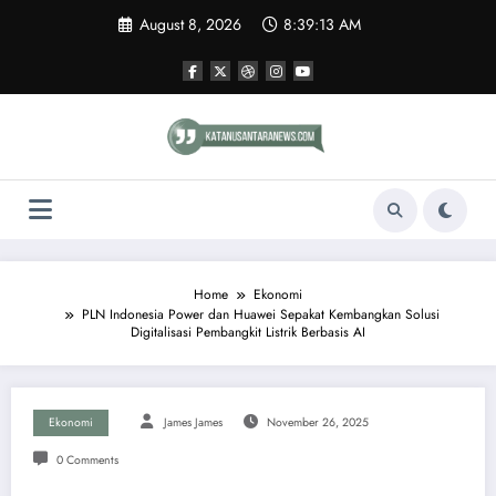
Skip
August 8, 2026
8:39:13 AM
to
content
Home
Ekonomi
PLN Indonesia Power dan Huawei Sepakat Kembangkan Solusi
Digitalisasi Pembangkit Listrik Berbasis AI
Ekonomi
James James
November 26, 2025
0 Comments