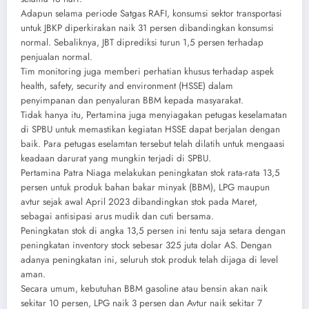
Adapun selama periode Satgas RAFI, konsumsi sektor transportasi
untuk JBKP diperkirakan naik 31 persen dibandingkan konsumsi
normal. Sebaliknya, JBT diprediksi turun 1,5 persen terhadap
penjualan normal.
Tim monitoring juga memberi perhatian khusus terhadap aspek
health, safety, security and environment (HSSE) dalam
penyimpanan dan penyaluran BBM kepada masyarakat.
Tidak hanya itu, Pertamina juga menyiagakan petugas keselamatan
di SPBU untuk memastikan kegiatan HSSE dapat berjalan dengan
baik. Para petugas eselamtan tersebut telah dilatih untuk mengaasi
keadaan darurat yang mungkin terjadi di SPBU.
Pertamina Patra Niaga melakukan peningkatan stok rata-rata 13,5
persen untuk produk bahan bakar minyak (BBM), LPG maupun
avtur sejak awal April 2023 dibandingkan stok pada Maret,
sebagai antisipasi arus mudik dan cuti bersama.
Peningkatan stok di angka 13,5 persen ini tentu saja setara dengan
peningkatan inventory stock sebesar 325 juta dolar AS. Dengan
adanya peningkatan ini, seluruh stok produk telah dijaga di level
aman.
Secara umum, kebutuhan BBM gasoline atau bensin akan naik
sekitar 10 persen, LPG naik 3 persen dan Avtur naik sekitar 7