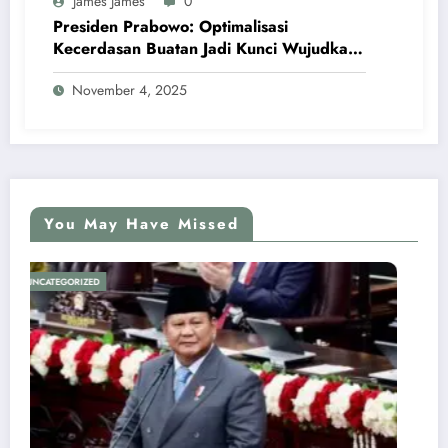
James James
0
Presiden Prabowo: Optimalisasi
Kecerdasan Buatan Jadi Kunci Wujudkan
Swasembada Pangan dan Pengentasan
November 4, 2025
Kemiskinan
You May Have Missed
UNCATEGORIZED