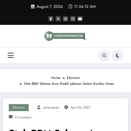
Skip
August 7, 2026
11:34:12 AM
to
content
Home
Ekonomi
Stok BBM Selama Arus Mudik Lebaran Dalam Kondisi Aman
Ekonomi
James James
April 20, 2023
0 Comments