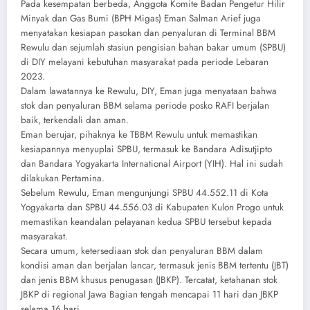
Pada kesempatan berbeda, Anggota Komite Badan Pengetur Hilir
Minyak dan Gas Bumi (BPH Migas) Eman Salman Arief juga
menyatakan kesiapan pasokan dan penyaluran di Terminal BBM
Rewulu dan sejumlah stasiun pengisian bahan bakar umum (SPBU)
di DIY melayani kebutuhan masyarakat pada periode Lebaran
2023.
Dalam lawatannya ke Rewulu, DIY, Eman juga menyataan bahwa
stok dan penyaluran BBM selama periode posko RAFI berjalan
baik, terkendali dan aman.
Eman berujar, pihaknya ke TBBM Rewulu untuk memastikan
kesiapannya menyuplai SPBU, termasuk ke Bandara Adisutjipto
dan Bandara Yogyakarta International Airport (YIH). Hal ini sudah
dilakukan Pertamina.
Sebelum Rewulu, Eman mengunjungi SPBU 44.552.11 di Kota
Yogyakarta dan SPBU 44.556.03 di Kabupaten Kulon Progo untuk
memastikan keandalan pelayanan kedua SPBU tersebut kepada
masyarakat.
Secara umum, ketersediaan stok dan penyaluran BBM dalam
kondisi aman dan berjalan lancar, termasuk jenis BBM tertentu (JBT)
dan jenis BBM khusus penugasan (JBKP). Tercatat, ketahanan stok
JBKP di regional Jawa Bagian tengah mencapai 11 hari dan JBKP
selama 16 hari.