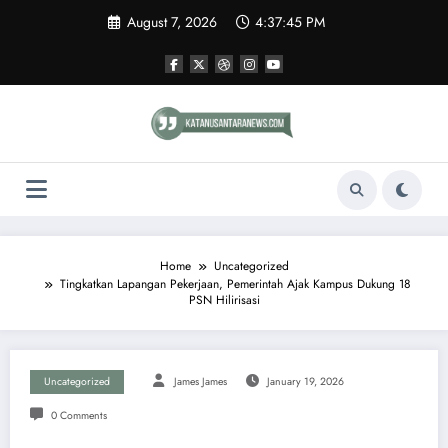
Skip
August 7, 2026
4:37:46 PM
to
content
Home
Uncategorized
Tingkatkan Lapangan Pekerjaan, Pemerintah Ajak Kampus Dukung 18
PSN Hilirisasi
Uncategorized
James James
January 19, 2026
0 Comments